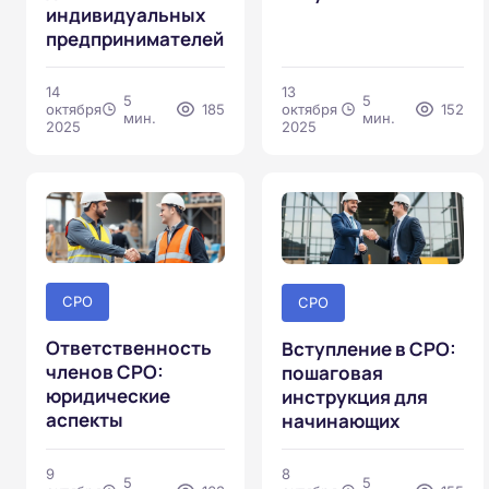
индивидуальных
предпринимателей
14
13
5
5
октября
185
октября
152
мин.
мин.
2025
2025
СРО
СРО
Ответственность
Вступление в СРО:
членов СРО:
пошаговая
юридические
инструкция для
аспекты
начинающих
9
8
5
5