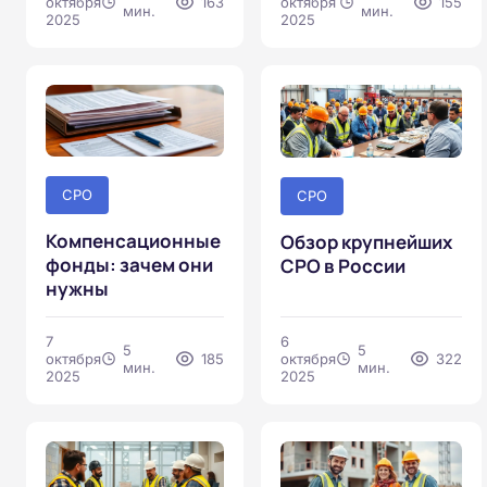
октября
163
октября
155
мин.
мин.
2025
2025
СРО
СРО
Компенсационные
Обзор крупнейших
фонды: зачем они
СРО в России
нужны
7
6
5
5
октября
185
октября
322
мин.
мин.
2025
2025