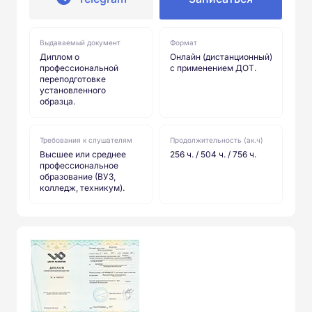
Выдаваемый документ
Формат
Диплом о
Онлайн (дистанционный)
профессиональной
с применением ДОТ.
переподготовке
установленного
образца.
Требования к слушателям
Продолжительность (ак.ч)
Высшее или среднее
256 ч. / 504 ч. / 756 ч.
профессиональное
образование (ВУЗ,
колледж, техникум).