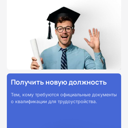
России от 14.07.2023 N 534 в
соответствии с Федеральными
государственными
образовательными стандартами
профессионального образования.
Удостоверения и дипломы о
прохождении обучения
принимаются работодателями по
всей России.
Получить новую должность
Тем, кому требуются официальные документы
о квалификации для трудоустройства.