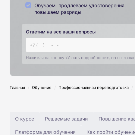
Обучаем, продлеваем удостоверения,
повышаем разряды
Ответим на все ваши вопросы
Нажимая на кнопку «Узнать подробности», вы соглаша
/
/
/
Главная
Обучение
Профессиональная переподготовка
О курсе
Решаемые задачи
Повышение ква
Платформа для обучения
Как пройти обучени