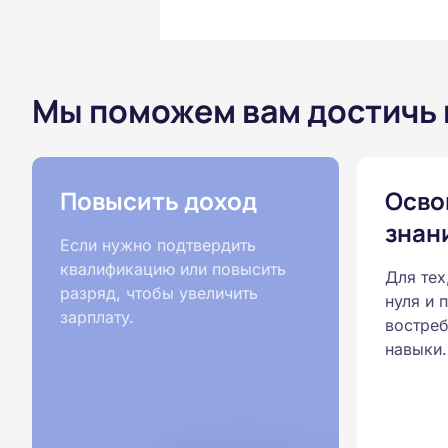
Мы поможем вам достичь
Повысить доход
Осво
знан
Если нужно подтвердить
квалификацию или повысить
Для тех
разряд, чтобы увеличить
нуля и 
зарплату.
востреб
навыки.