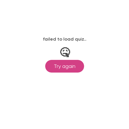
законодательству, подтверждены
одготовка ведется по всем
ом Минпросвещения России от
ральными государственными
ионального образования.
и обучения принимаются