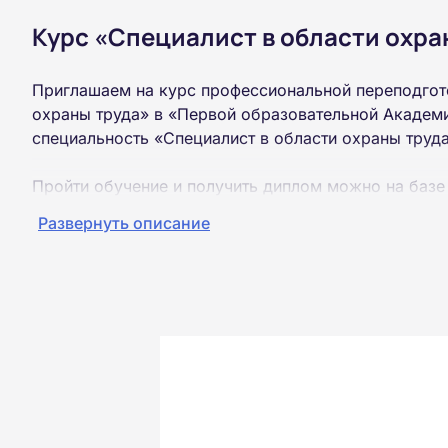
Курс «Специалист в области охра
Приглашаем на курс профессиональной переподгот
охраны труда» в «Первой образовательной Академи
специальность «Специалист в области охраны труд
Пройти обучение и получить диплом можно на базе
образования (ВУЗ, колледж, техникум).
Развернуть описание
Обучение проводится дистанционно на собственной
можно из любой точки России.
Документы об окончании курса и «корочки» о пол
Почтой России. При необходимости скан-копия выс
окончания курса обучения.