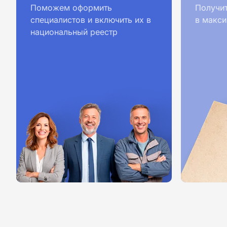
Поможем оформить
Получи
специалистов и включить их в
в макси
национальный реестр