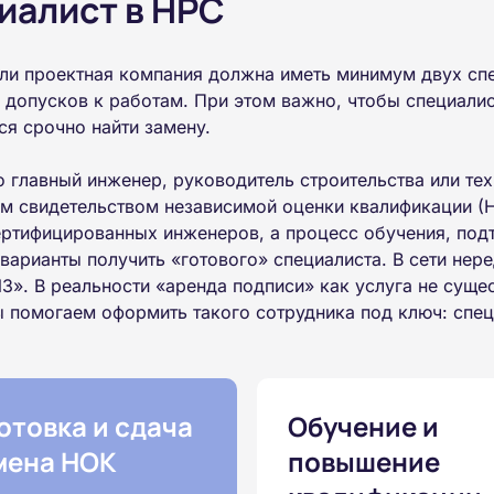
циалист в НРС
или проектная компания должна иметь минимум двух сп
я допусков к работам. При этом важно, чтобы специали
ся срочно найти замену.
о главный инженер, руководитель строительства или т
 свидетельством независимой оценки квалификации (
ертифицированных инженеров, а процесс обучения, по
варианты получить «готового» специалиста. В сети нер
. В реальности «аренда подписи» как услуга не сущес
ы помогаем оформить такого сотрудника под ключ: спец
отовка и сдача
Обучение и
мена НОК
повышение