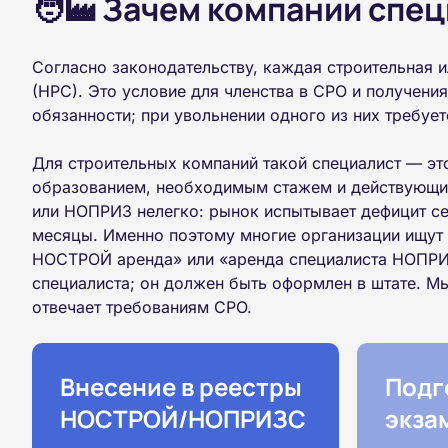
🧑‍🏭 Зачем компании спе
Согласно законодательству, каждая строительная 
(НРС). Это условие для членства в СРО и получени
обязанности; при увольнении одного из них требует
Для строительных компаний такой специалист — эт
образованием, необходимым стажем и действующим
или НОПРИЗ нелегко: рынок испытывает дефицит с
месяцы. Именно поэтому многие организации ищут 
НОСТРОЙ аренда» или «аренда специалиста НОПРИЗ»
специалиста; он должен быть оформлен в штате. М
отвечает требованиям СРО.
Внесение в реестры
Подг
НОСТРОЙ/НОПРИЗС
экза