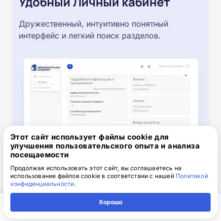
Удобный Личный кабинет
Дружественный, интуитивно понятный
интерфейс и легкий поиск разделов.
Этот сайт использует файлы cookie для
улучшения пользовательского опыта и анализа
посещаемости
Продолжая использовать этот сайт, вы соглашаетесь на
использование файлов cookie в соответствии с нашей
Политикой
конфиденциальности
.
Получите скидку 2 000 ₽
Хорошо
при оплате сегодня!
Главная
Регион
Поиск
Контакты
Компания