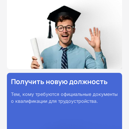
соответствии с Федеральными
государственными
образовательными стандартами
профессионального образования.
Удостоверения и дипломы о
прохождении обучения
принимаются работодателями по
всей России.
Получить новую должность
Тем, кому требуются официальные документы
о квалификации для трудоустройства.