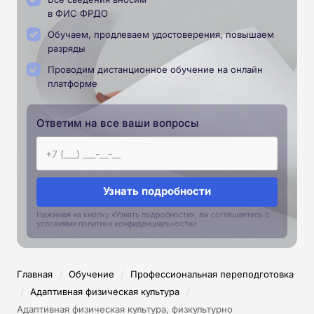
в ФИС ФРДО
Обучаем, продлеваем удостоверения, повышаем
разряды
Проводим дистанционное обучение на онлайн
платформе
Ответим на все ваши вопросы
Узнать подробности
Нажимая на кнопку «Узнать подробности», вы соглашаетесь с
условиями политики конфиденциальностии
/
/
Главная
Обучение
Профессиональная переподготовка
/
/
Адаптивная физическая культура
Адаптивная физическая культура, физкультурно