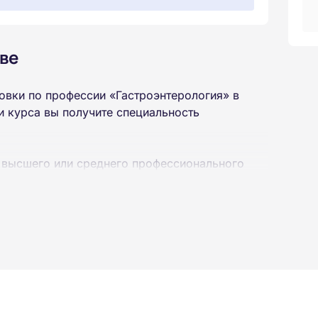
ве
овки по профессии «Гастроэнтерология» в
 курса вы получите специальность
 высшего или среднего профессионального
 интернет-платформе Академии. Пройти курсы
ученной профессии высылаются в ваш адрес
ылается на электронную почту в день