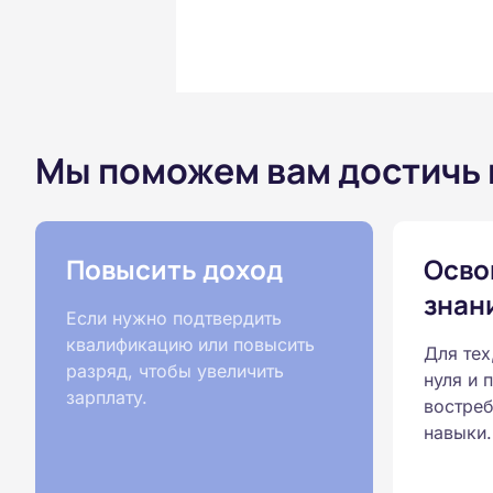
Мы поможем вам достичь
Повысить доход
Осво
знан
Если нужно подтвердить
квалификацию или повысить
Для тех
разряд, чтобы увеличить
нуля и 
зарплату.
востреб
навыки.