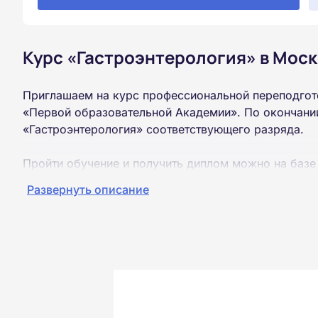
Курс «Гастроэнтерология» в Моск
Приглашаем на курс профессиональной переподгот
«Первой образовательной Академии». По окончании
«Гастроэнтерология» соответствующего разряда.
Пройти обучение и получить диплом можно на базе
образования (ВУЗ, колледж, техникум).
Развернуть описание
Обучение проводится дистанционно на собственной
можно из любой точки России.
Документы об окончании курса и «корочки» о пол
Почтой России. При необходимости скан-копия выс
окончания курса обучения.