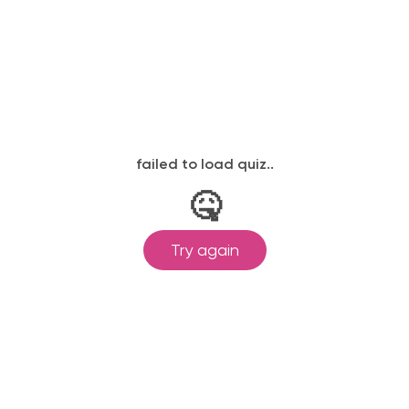
законодательству, подтверждены
одготовка ведется по всем
ом Минпросвещения России от
ральными государственными
ионального образования.
и обучения принимаются