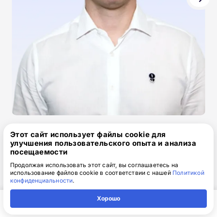
Вячеслав Юшков
Этот сайт использует файлы cookie для
Генеральный директор
улучшения пользовательского опыта и анализа
посещаемости
Продолжая использовать этот сайт, вы соглашаетесь на
использование файлов cookie в соответствии с нашей
Политикой
Ответы на часто задаваемые
конфиденциальности
.
вопросы
Хорошо
Главная
Регион
Поиск
Контакты
Компания