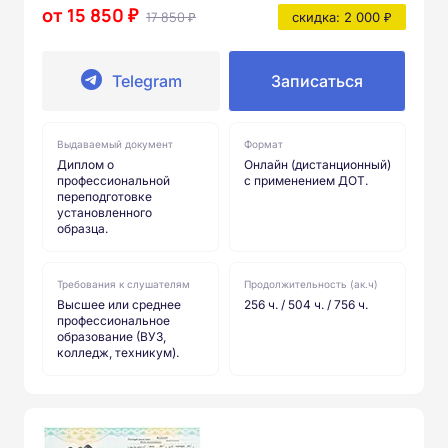
от 15 850 ₽
17 850 ₽
скидка: 2 000 ₽
Telegram
Записаться
Выдаваемый документ
Формат
Диплом о
Онлайн (дистанционный)
профессиональной
с применением ДОТ.
переподготовке
установленного
образца.
Требования к слушателям
Продолжительность (ак.ч)
Высшее или среднее
256 ч. / 504 ч. / 756 ч.
профессиональное
образование (ВУЗ,
колледж, техникум).