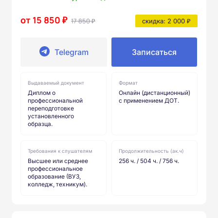
от 15 850 ₽
17 850 ₽
скидка: 2 000 ₽
Telegram
Записаться
Выдаваемый документ
Формат
Диплом о
Онлайн (дистанционный)
профессиональной
с применением ДОТ.
переподготовке
установленного
образца.
Требования к слушателям
Продолжительность (ак.ч)
Высшее или среднее
256 ч. / 504 ч. / 756 ч.
профессиональное
образование (ВУЗ,
колледж, техникум).