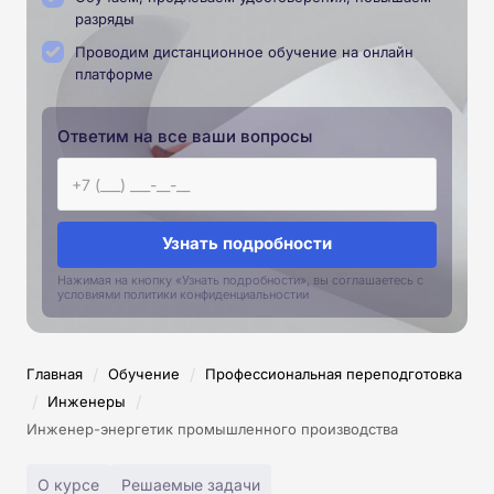
разряды
Проводим дистанционное обучение на онлайн
платформе
Ответим на все ваши вопросы
Узнать подробности
Нажимая на кнопку «Узнать подробности», вы соглашаетесь с
условиями политики конфиденциальностии
/
/
Главная
Обучение
Профессиональная переподготовка
/
/
Инженеры
Инженер-энергетик промышленного производства
О курсе
Решаемые задачи