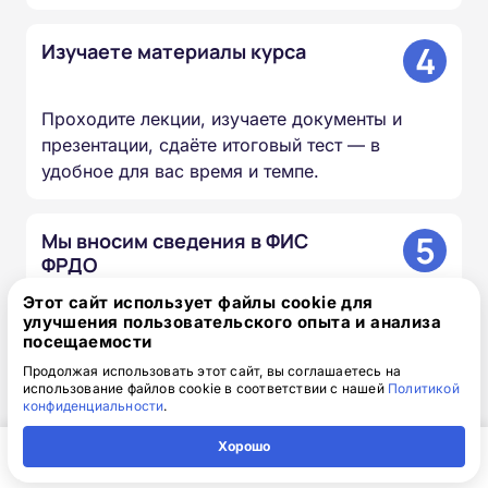
4
Изучаете материалы курса
Проходите лекции, изучаете документы и
презентации, сдаёте итоговый тест — в
удобное для вас время и темпе.
5
Мы вносим сведения в ФИС
ФРДО
Этот сайт использует файлы cookie для
улучшения пользовательского опыта и анализа
Информация о выданных удостоверениях и
посещаемости
дипломах передаётся в федеральный реестр в
Продолжая использовать этот сайт, вы соглашаетесь на
течение 20–60 дней.
использование файлов cookie в соответствии с нашей
Политикой
конфиденциальности
.
Хорошо
6
Вы получаете оригиналы
документов
Главная
Регион
Поиск
Контакты
Компания