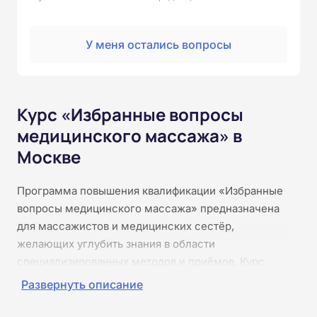
У меня остались вопросы
Курс «Избранные вопросы
медицинского массажа» в
Москве
Программа повышения квалификации «Избранные
вопросы медицинского массажа» предназначена
для массажистов и медицинских сестёр,
желающих углубить знания в области
специализированных методов и приёмов. Курс
рассматривает узкие и актуальные темы, такие как
Развернуть описание
сегментарный и периостальный массаж, работа с
триггерными точками, миофасциальный релиз,