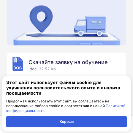
Скачайте заявку на обучение
.doc, 32.52 Кб
Скачайте шаблон, заполните и отправьте по
Этот сайт использует файлы cookie для
электронной почте
info@1-academy.ru
.
улучшения пользовательского опыта и анализа
посещаемости
Обязательно укажите контактный номер телефон.
Наш специалист свяжется с вами и утонит все
Продолжая использовать этот сайт, вы соглашаетесь на
использование файлов cookie в соответствии с нашей
Политикой
детали.
конфиденциальности
.
Хорошо
Главная
Регион
Поиск
Контакты
Компания