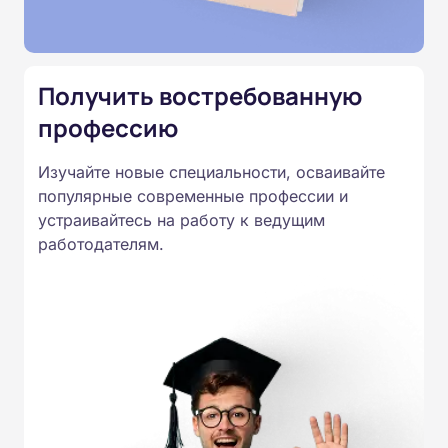
Подготовка ведется по всем
специальностям, утвержденным
Приказом Минпросвещения
Получить востребованную
России от 14.07.2023 N 534 в
профессию
соответствии с Федеральными
государственными
Изучайте новые специальности, осваивайте
образовательными стандартами
популярные современные профессии и
профессионального образования.
устраивайтесь на работу к ведущим
Удостоверения и дипломы о
работодателям.
прохождении обучения
принимаются работодателями по
всей России.