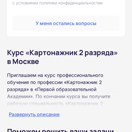
с условиями политики конфиденциальностии
У меня остались вопросы
Курс «Картонажник 2 разряда»
в Москве
Приглашаем на курс профессионального
обучения по профессии «Картонажник 2
разряда» в «Первой образовательной
Академии». По кончании курса вы получите
рабочую специальность «Картонажник 2
разряда» соответствующего разряда.
Развернуть описание
Пройти обучение и получить удостоверение
Поможем решить ваши задачи
можно на базе неполного и полного среднего