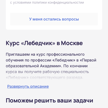
с условиями политики конфиденциальностии
У меня остались вопросы
Курс «Лебедчик» в Москве
Приглашаем на курс профессионального
обучения по профессии «Лебедчик» в «Первой
образовательной Академии». По кончании
курса вы получите рабочую специальность
«Лебедчик» соответствующего разряда.
Развернуть описание
Пройти обучение и получить удостоверение
можно на базе неполного и полного среднего
Поможем решить ваши задачи
образования (9 или 11 классов).