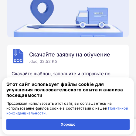
Скачайте заявку на обучение
.doc, 32.52 Кб
Скачайте шаблон, заполните и отправьте по
электронной почте
info@1-academy.ru
.
Этот сайт использует файлы cookie для
Обязательно укажите контактный номер телефон.
улучшения пользовательского опыта и анализа
Наш специалист свяжется с вами и утонит все
посещаемости
детали.
Продолжая использовать этот сайт, вы соглашаетесь на
использование файлов cookie в соответствии с нашей
Политикой
конфиденциальности
.
Хорошо
Выбирайте курс под свои цели
Главная
Регион
Поиск
Контакты
Компания