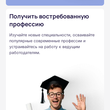
Приказом Минпросвещения
России от 14.07.2023 N 534 в
Получить востребованную
соответствии с Федеральными
профессию
государственными
образовательными стандартами
Изучайте новые специальности, осваивайте
профессионального образования.
популярные современные профессии и
Удостоверения и дипломы о
устраивайтесь на работу к ведущим
прохождении обучения
работодателям.
принимаются работодателями по
всей России.