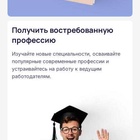
Подготовка ведется по всем
специальностям, утвержденным
Приказом Минпросвещения
Получить востребованную
России от 14.07.2023 N 534 в
профессию
соответствии с Федеральными
государственными
Изучайте новые специальности, осваивайте
образовательными стандартами
популярные современные профессии и
профессионального образования.
устраивайтесь на работу к ведущим
Удостоверения и дипломы о
работодателям.
прохождении обучения
принимаются работодателями по
всей России.