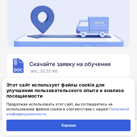
Скачайте заявку на обучение
.doc, 32.52 Кб
Скачайте шаблон, заполните и отправьте по
Этот сайт использует файлы cookie для
электронной почте
info@1-academy.ru
.
улучшения пользовательского опыта и анализа
посещаемости
Обязательно укажите контактный номер телефон.
Наш специалист свяжется с вами и утонит все
Продолжая использовать этот сайт, вы соглашаетесь на
использование файлов cookie в соответствии с нашей
Политикой
детали.
конфиденциальности
.
Хорошо
Главная
Регион
Поиск
Контакты
Компания