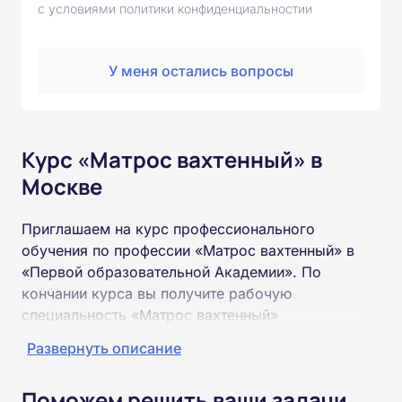
с условиями политики конфиденциальностии
У меня остались вопросы
Курс «Матрос вахтенный» в
Москве
Приглашаем на курс профессионального
обучения по профессии «Матрос вахтенный» в
«Первой образовательной Академии». По
кончании курса вы получите рабочую
специальность «Матрос вахтенный»
соответствующего разряда.
Развернуть описание
Пройти обучение и получить удостоверение
Поможем решить ваши задачи
можно на базе неполного и полного среднего