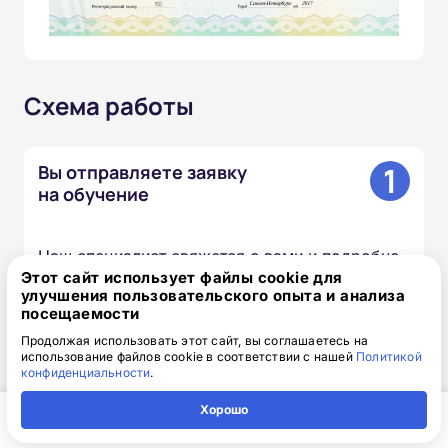
Схема работы
1
Вы отправляете заявку
на обучение
Наш специалист свяжется с вами и подробно
Этот сайт использует файлы cookie для
расскажет о процессе обучения и получении
улучшения пользовательского опыта и анализа
удостоверения.
посещаемости
Продолжая использовать этот сайт, вы соглашаетесь на
использование файлов cookie в соответствии с нашей
Политикой
2
Мы готовим документы
конфиденциальности
.
и договор
Хорошо
Главная
Регион
Поиск
Контакты
Компания