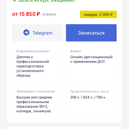
Запись на курс ежедневно
от 15 850 ₽
17 850 ₽
скидка: 2 000 ₽
Telegram
Записаться
Выдаваемый документ
Формат
Диплом о
Онлайн (дистанционный)
профессиональной
с применением ДОТ.
переподготовке
установленного
образца.
Требования к слушателям
Продолжительность (ак.ч)
Высшее или среднее
256 ч. / 504 ч. / 756 ч.
профессиональное
образование (ВУЗ,
колледж, техникум).