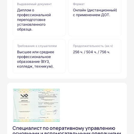
Выдаваемый документ
Формат
Диплом о
Онлайн (дистанционный)
профессиональной
с применением ДОТ.
переподготовке
установленного
образца.
Требования к слушателям
Продолжительность (ак.ч)
Высшее или среднее
256 ч. / 504 ч. / 756 ч.
профессиональное
образование (ВУЗ,
колледж, техникум).
Специалист по оперативному управлению
основными и вспомогательными операциями