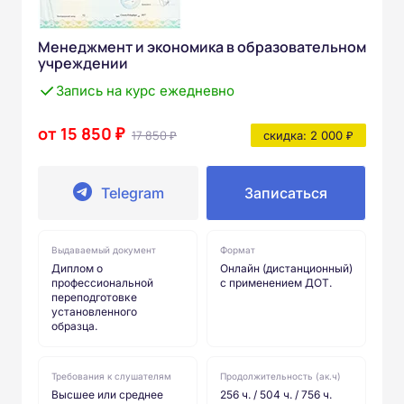
Менеджмент и экономика в образовательном
учреждении
Запись на курс ежедневно
от 15 850 ₽
17 850 ₽
скидка: 2 000 ₽
Telegram
Записаться
Выдаваемый документ
Формат
Диплом о
Онлайн (дистанционный)
профессиональной
с применением ДОТ.
переподготовке
установленного
образца.
Требования к слушателям
Продолжительность (ак.ч)
Высшее или среднее
256 ч. / 504 ч. / 756 ч.