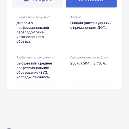
Выдаваемый документ
Формат
Диплом о
Онлайн (дистанционный)
профессиональной
с применением ДОТ.
переподготовке
установленного
образца.
Требования к слушателям
Продолжительность (ак.ч)
Высшее или среднее
256 ч. / 504 ч. / 756 ч.
профессиональное
образование (ВУЗ,
колледж, техникум).