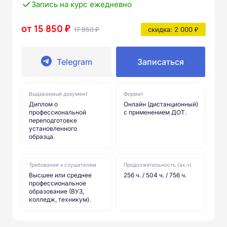
Запись на курс ежедневно
от 15 850 ₽
17 850 ₽
скидка: 2 000 ₽
Telegram
Записаться
Выдаваемый документ
Формат
Диплом о
Онлайн (дистанционный)
профессиональной
с применением ДОТ.
переподготовке
установленного
образца.
Требования к слушателям
Продолжительность (ак.ч)
Высшее или среднее
256 ч. / 504 ч. / 756 ч.
профессиональное
образование (ВУЗ,
колледж, техникум).