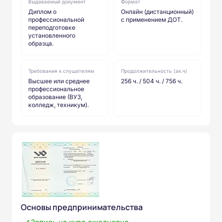
Выдаваемый документ
Формат
Диплом о
Онлайн (дистанционный)
профессиональной
с применением ДОТ.
переподготовке
установленного
образца.
Требования к слушателям
Продолжительность (ак.ч)
Высшее или среднее
256 ч. / 504 ч. / 756 ч.
профессиональное
образование (ВУЗ,
колледж, техникум).
Основы предпринимательства