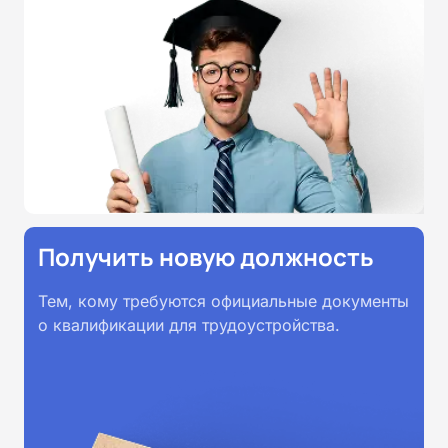
образовательными стандартами
профессионального образования.
Удостоверения и дипломы о
прохождении обучения
принимаются работодателями по
всей России.
Получить новую должность
Тем, кому требуются официальные документы
о квалификации для трудоустройства.