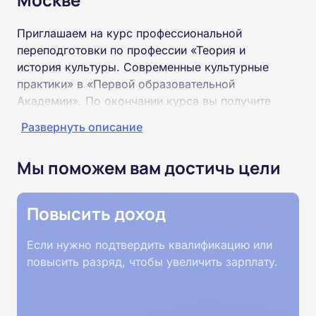
Приглашаем на курс профессиональной
переподготовки по профессии «Теория и
история культуры. Современные культурные
практики» в «Первой образовательной
Академии». По окончании курса вы получите
специальность «Теория и история культуры.
Развернуть описание
Современные культурные практики»
соответствующего разряда.
Мы поможем вам достичь цели
Пройти обучение и получить диплом можно на
базе высшего или среднего профессионального
Повысить доход
образования (ВУЗ, колледж, техникум).
Если нужно подтвердить квалификацию или
Обучение проводится дистанционно на
повысить разряд, чтобы увеличить зарплату.
собственной интернет-платформе Академии.
Пройти курсы можно из любой точки России.