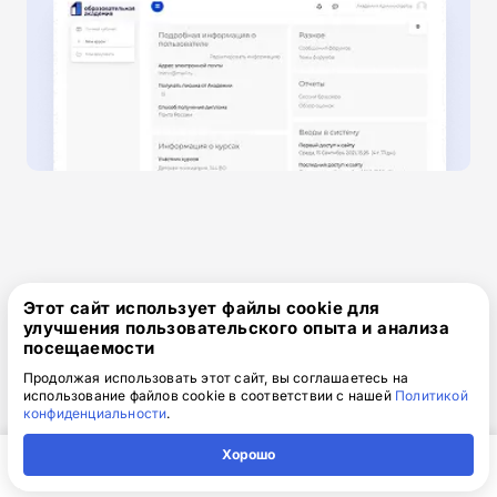
Получите скидку 2 000 ₽
Этот сайт использует файлы cookie для
улучшения пользовательского опыта и анализа
при оплате сегодня!
посещаемости
Продолжая использовать этот сайт, вы соглашаетесь на
использование файлов cookie в соответствии с нашей
Политикой
Одним платежом
конфиденциальности
.
Хорошо
от 15 850 ₽
17 850 ₽
скидка: 2 000 ₽
Главная
Регион
Поиск
Контакты
Компания