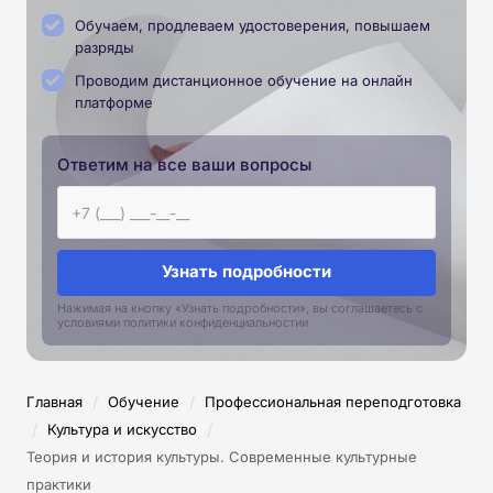
Обучаем, продлеваем удостоверения, повышаем
разряды
Проводим дистанционное обучение на онлайн
платформе
Ответим на все ваши вопросы
Узнать подробности
Нажимая на кнопку «Узнать подробности», вы соглашаетесь с
условиями политики конфиденциальностии
/
/
Главная
Обучение
Профессиональная переподготовка
/
/
Культура и искусство
Теория и история культуры. Современные культурные
практики