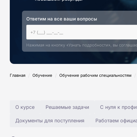
Ответим на все ваши вопросы
Нажимая на кнопку «Узнать подробности», вы соглаша
/
/
/
Главная
Обучение
Обучение рабочим специальностям
О курсе
Решаемые задачи
С нуля к профи
Документы для поступления
Работаем офици