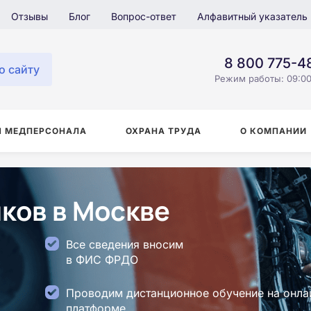
Отзывы
Блог
Вопрос-ответ
Алфавитный указатель
8 800 775-4
о сайту
Режим работы: 09:00
Я МЕДПЕРСОНАЛА
ОХРАНА ТРУДА
О КОМПАНИИ
ков в Москве
Все сведения вносим
в ФИС ФРДО
Проводим дистанционное обучение на онла
платформе