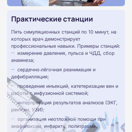
Практические станции
Пять симуляционных станций по 10 минут, на
которых врач демонстрирует
профессиональные навыки. Примеры станций:
измерение давления, пульса и ЧДД, сбор
анамнеза;
сердечно‑лёгочная реанимация и
дефибрилляция;
проведение инъекций, катетеризации вен и
работы с инфузионной системой;
интерпретация результатов анализов (ЭКГ,
рентген, УЗИ);
организация неотложной помощи при
анафилаксии, инфаркте, политравме.⁠