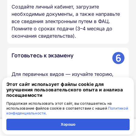
Создайте личный кабинет, загрузите
необходимые документы, а также направьте
все сведения электронным путем в ФАЦ.
Помните о сроках подачи (3–4 месяца до
окончания свидетельства).
6
Готовьтесь к экзамену
Для первичных видов — изучайте теорию,
тренируйтесь проходить тесты, отрабатывайте
Этот сайт использует файлы cookie для
практические навыки. Наши
улучшения пользовательского опыта и анализа
посещаемости
онлайн‑тренажёры и видеоуроки помогут
освоить все этапы экзамена.⁠
Продолжая использовать этот сайт, вы соглашаетесь на
использование файлов cookie в соответствии с нашей
Политикой
конфиденциальности
.
Хорошо
Наши услуги для врачей:
Главная
Регион
Поиск
Контакты
Компания