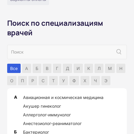
Поиск по специализациям
врачей
Все
А
Б
В
Г
Д
И
К
Л
М
Н
О
П
Р
С
Т
У
Ф
Х
Ч
Э
А
Авиационная и космическая медицина
Акушер гинеколог
Аллерголог-иммунолог
Анестезиолог-реаниматолог
Б
Бактериолог