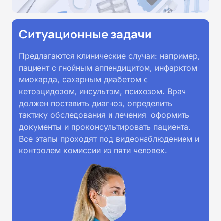
Ситуационные задачи
Предлагаются клинические случаи: например,
пациент с гнойным аппендицитом, инфарктом
миокарда, сахарным диабетом с
кетоацидозом, инсультом, психозом. Врач
должен поставить диагноз, определить
тактику обследования и лечения, оформить
документы и проконсультировать пациента.
Все этапы проходят под видеонаблюдением и
контролем комиссии из пяти человек.