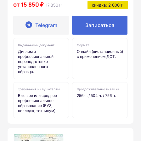
от 15 850 ₽
17 850 ₽
скидка: 2 000 ₽
Telegram
Записаться
Выдаваемый документ
Формат
Диплом о
Онлайн (дистанционный)
профессиональной
с применением ДОТ.
переподготовке
установленного
образца.
Требования к слушателям
Продолжительность (ак.ч)
Высшее или среднее
256 ч. / 504 ч. / 756 ч.
профессиональное
образование (ВУЗ,
колледж, техникум).