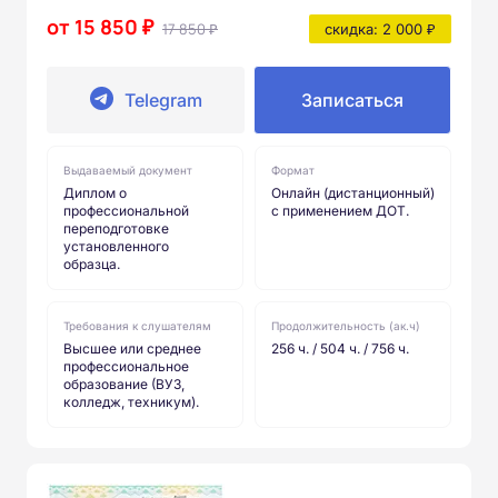
от 15 850 ₽
17 850 ₽
скидка: 2 000 ₽
Telegram
Записаться
Выдаваемый документ
Формат
Диплом о
Онлайн (дистанционный)
профессиональной
с применением ДОТ.
переподготовке
установленного
образца.
Требования к слушателям
Продолжительность (ак.ч)
Высшее или среднее
256 ч. / 504 ч. / 756 ч.
профессиональное
образование (ВУЗ,
колледж, техникум).