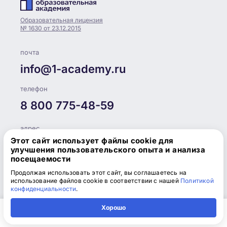
Образовательная лицензия
№ 1630 от 23.12.2015
почта
info@1-academy.ru
телефон
8 800 775-48-59
адрес
Этот сайт использует файлы cookie для
Режим работы: 09:00–17:30
улучшения пользовательского опыта и анализа
посещаемости
Продолжая использовать этот сайт, вы соглашаетесь на
использование файлов cookie в соответствии с нашей
Политикой
конфиденциальности
.
© 2012–2026, ООО «Центр Развития», ИНН/КПП
Хорошо
7810885386/781101001,
ОГРН 1127847508282
Главная
Регион
Поиск
Контакты
Компания