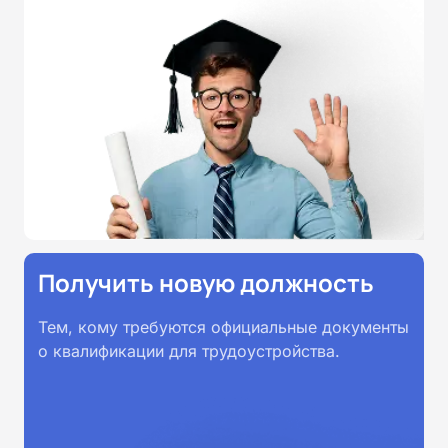
соответствии с Федеральными
государственными
образовательными стандартами
профессионального образования.
Удостоверения и дипломы о
прохождении обучения
принимаются работодателями по
всей России.
Получить новую должность
Тем, кому требуются официальные документы
о квалификации для трудоустройства.