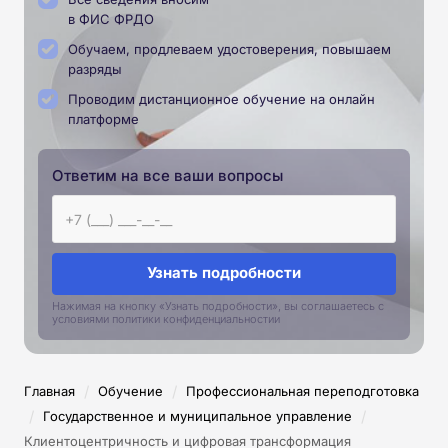
в ФИС ФРДО
Обучаем, продлеваем удостоверения, повышаем
разряды
Проводим дистанционное обучение на онлайн
платформе
Ответим на все ваши вопросы
Узнать подробности
Нажимая на кнопку «Узнать подробности», вы соглашаетесь с
условиями политики конфиденциальностии
/
/
Главная
Обучение
Профессиональная переподготовка
/
/
Государственное и муниципальное управление
Клиентоцентричность и цифровая трансформация