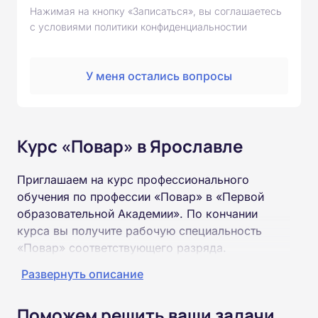
Нажимая на кнопку «Записаться», вы соглашаетесь
с условиями политики конфиденциальностии
У меня остались вопросы
Курс «Повар» в Ярославле
Приглашаем на курс профессионального
обучения по профессии «Повар» в «Первой
образовательной Академии». По кончании
курса вы получите рабочую специальность
«Повар» соответствующего разряда.
Развернуть описание
Пройти обучение и получить удостоверение
можно на базе неполного и полного среднего
Поможем решить ваши задачи
образования (9 или 11 классов).