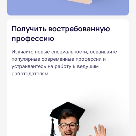
специальностям, утвержденным
Приказом Минпросвещения
России от 14.07.2023 N 534 в
Получить востребованную
соответствии с Федеральными
профессию
государственными
образовательными стандартами
Изучайте новые специальности, осваивайте
профессионального образования.
популярные современные профессии и
Удостоверения и дипломы о
устраивайтесь на работу к ведущим
прохождении обучения
работодателям.
принимаются работодателями по
всей России.