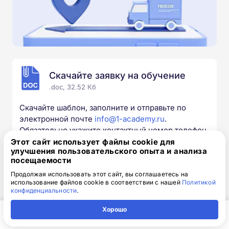
Скачайте заявку на обучение
.doc, 32.52 Кб
Скачайте шаблон, заполните и отправьте по
электронной почте
info@1-academy.ru
.
Обязательно укажите контактный номер телефон.
Наш специалист свяжется с вами и утонит все
Этот сайт использует файлы cookie для
улучшения пользовательского опыта и анализа
детали.
посещаемости
Продолжая использовать этот сайт, вы соглашаетесь на
использование файлов cookie в соответствии с нашей
Политикой
конфиденциальности
.
Выбирайте курс под свои цели
Хорошо
Главная
Регион
Поиск
Контакты
Компания