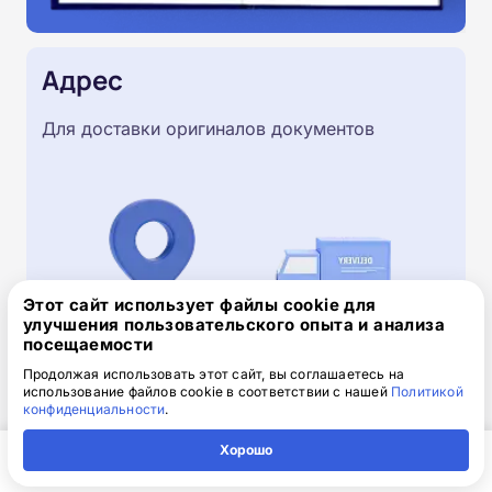
Адрес
Для доставки оригиналов документов
Этот сайт использует файлы cookie для
улучшения пользовательского опыта и анализа
посещаемости
Продолжая использовать этот сайт, вы соглашаетесь на
использование файлов cookie в соответствии с нашей
Политикой
Скачайте заявку на обучение
конфиденциальности
.
.doc, 32.52 Кб
Хорошо
Скачайте шаблон, заполните и отправьте по
Главная
Регион
Поиск
Контакты
Компания