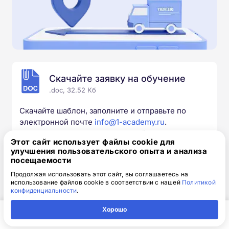
Скачайте заявку на обучение
.doc, 32.52 Кб
Скачайте шаблон, заполните и отправьте по
электронной почте
info@1-academy.ru
.
Обязательно укажите контактный номер телефон.
Этот сайт использует файлы cookie для
Наш специалист свяжется с вами и утонит все
улучшения пользовательского опыта и анализа
детали.
посещаемости
Продолжая использовать этот сайт, вы соглашаетесь на
использование файлов cookie в соответствии с нашей
Политикой
конфиденциальности
.
Выбирайте курс под свои цели
Хорошо
Главная
Регион
Поиск
Контакты
Компания