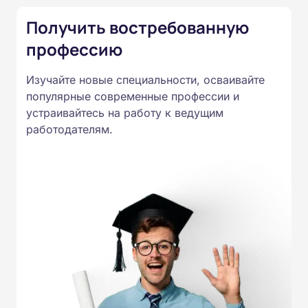
России от 14.07.2023 N 534 в
Получить востребованную
соответствии с Федеральными
профессию
государственными
образовательными стандартами
Изучайте новые специальности, осваивайте
профессионального образования.
популярные современные профессии и
Удостоверения и дипломы о
устраивайтесь на работу к ведущим
прохождении обучения
работодателям.
принимаются работодателями по
всей России.