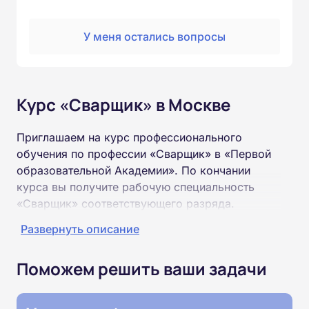
У меня остались вопросы
Курс «Сварщик» в Москве
Приглашаем на курс профессионального
обучения по профессии «Сварщик» в «Первой
образовательной Академии». По кончании
курса вы получите рабочую специальность
«Сварщик» соответствующего разряда.
Развернуть описание
Пройти обучение и получить удостоверение
можно на базе неполного и полного среднего
Поможем решить ваши задачи
образования (9 или 11 классов).
Обучение проводится дистанционно на