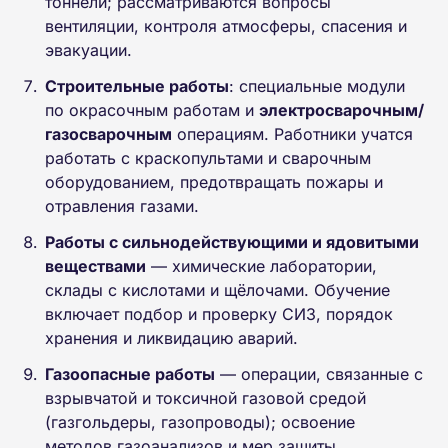
тоннели; рассматриваются вопросы
вентиляции, контроля атмосферы, спасения и
эвакуации.
Строительные работы
: специальные модули
по окрасочным работам и
электросварочным/
газосварочным
операциям. Работники учатся
работать с краскопультами и сварочным
оборудованием, предотвращать пожары и
отравления газами.
Работы с сильнодействующими и ядовитыми
веществами
— химические лаборатории,
склады с кислотами и щёлочами. Обучение
включает подбор и проверку СИЗ, порядок
хранения и ликвидацию аварий.
Газоопасные работы
— операции, связанные с
взрывчатой и токсичной газовой средой
(газгольдеры, газопроводы); освоение
методов газоанализов и мер защиты.