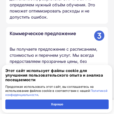
определяем нужный объём обучения. Это
поможет оптимизировать расходы и не
допустить ошибок.
3
Коммерческое предложение
Вы получаете предложение с расписанием,
стоимостью и перечнем услуг. Мы всегда
предоставляем прозрачные цены, без
скрытых платежей.
Этот сайт использует файлы cookie для
улучшения пользовательского опыта и анализа
посещаемости
4
Оплата и договор
Продолжая использовать этот сайт, вы соглашаетесь на
использование файлов cookie в соответствии с нашей
Политикой
конфиденциальности
.
После согласования условий заключается
Хорошо
договор. Мы принимаем разные формы
оплаты (безналичный расчёт, банковские
Главная
Регион
Поиск
Контакты
Компания