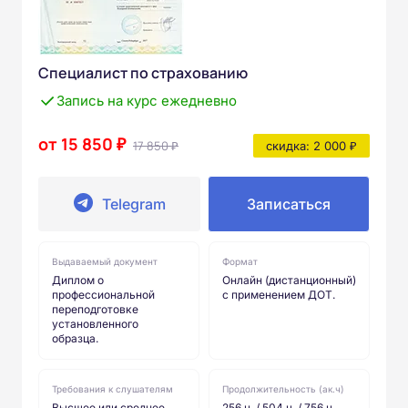
Специалист по страхованию
Запись на курс ежедневно
от 15 850 ₽
17 850 ₽
скидка: 2 000 ₽
Telegram
Записаться
Выдаваемый документ
Формат
Диплом о
Онлайн (дистанционный)
профессиональной
с применением ДОТ.
переподготовке
установленного
образца.
Требования к слушателям
Продолжительность (ак.ч)
Высшее или среднее
256 ч. / 504 ч. / 756 ч.