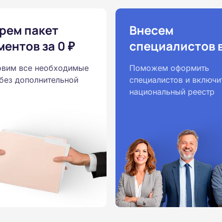
рем пакет
Внесем
ентов за 0 ₽
специалистов 
овим все необходимые
Поможем оформить
без дополнительной
специалистов и включит
национальный реестр