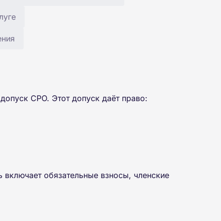
луге
ения
опуск СРО. Этот допуск даёт право:
ь включает обязательные взносы, членские