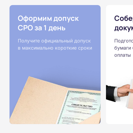
Оформим допуск
Собе
СРО за 1 день
докум
Получите официальный допуск
Подгот
в максимально короткие сроки
бумаги 
оплаты