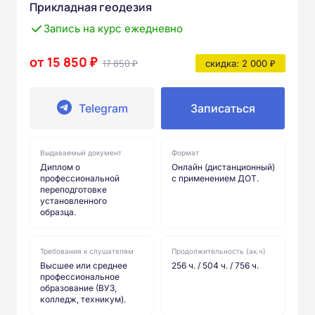
Прикладная геодезия
Запись на курс ежедневно
от 15 850 ₽
17 850 ₽
скидка: 2 000 ₽
Telegram
Записаться
Выдаваемый документ
Формат
Диплом о
Онлайн (дистанционный)
профессиональной
с применением ДОТ.
переподготовке
установленного
образца.
Требования к слушателям
Продолжительность (ак.ч)
Высшее или среднее
256 ч. / 504 ч. / 756 ч.
профессиональное
образование (ВУЗ,
колледж, техникум).