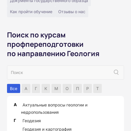
Документы государственного образца
Как пройти обучение
Отзывы о нас
Поиск по курсам
профпереподготовки
по направлению Геология
Все
А
Г
К
М
О
П
Р
Т
А
Актуальные вопросы геологии и
недропользования
Г
Геодезия
Геодезия и картография