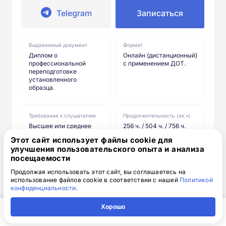
Telegram
Записаться
Выдаваемый документ
Формат
Диплом о
Онлайн (дистанционный)
профессиональной
с применением ДОТ.
переподготовке
установленного
образца.
Требования к слушателям
Продолжительность (ак.ч)
Высшее или среднее
256 ч. / 504 ч. / 756 ч.
профессиональное
Этот сайт использует файлы cookie для
образование (ВУЗ,
улучшения пользовательского опыта и анализа
колледж, техникум).
посещаемости
Продолжая использовать этот сайт, вы соглашаетесь на
использование файлов cookie в соответствии с нашей
Политикой
конфиденциальности
.
Хорошо
Главная
Регион
Поиск
Контакты
Компания