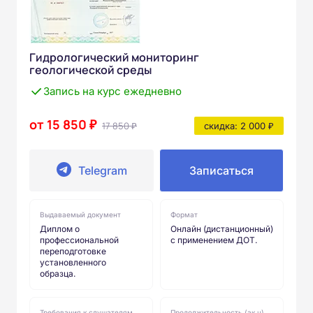
Гидрологический мониторинг
геологической среды
Запись на курс ежедневно
от 15 850 ₽
17 850 ₽
скидка: 2 000 ₽
Telegram
Записаться
Выдаваемый документ
Формат
Диплом о
Онлайн (дистанционный)
профессиональной
с применением ДОТ.
переподготовке
установленного
образца.
Требования к слушателям
Продолжительность (ак.ч)