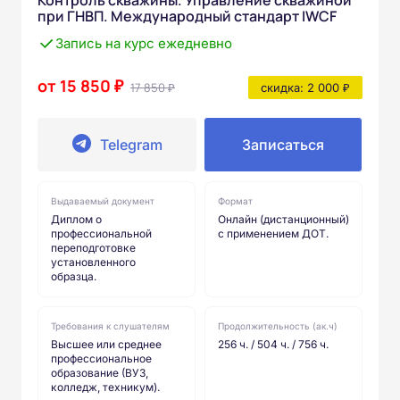
при ГНВП. Международный стандарт IWCF
Запись на курс ежедневно
от 15 850 ₽
17 850 ₽
скидка: 2 000 ₽
Telegram
Записаться
Выдаваемый документ
Формат
Диплом о
Онлайн (дистанционный)
профессиональной
с применением ДОТ.
переподготовке
установленного
образца.
Требования к слушателям
Продолжительность (ак.ч)
Высшее или среднее
256 ч. / 504 ч. / 756 ч.
профессиональное
образование (ВУЗ,
колледж, техникум).