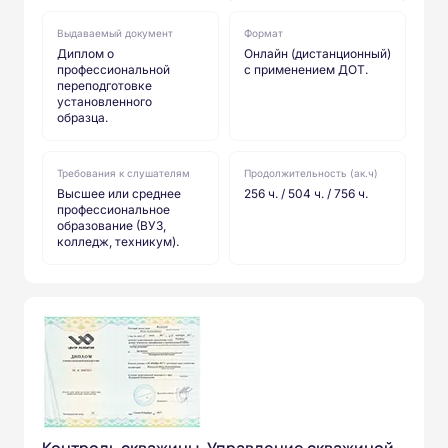
Выдаваемый документ
Формат
Диплом о
Онлайн (дистанционный)
профессиональной
с применением ДОТ.
переподготовке
установленного
образца.
Требования к слушателям
Продолжительность (ак.ч)
Высшее или среднее
256 ч. / 504 ч. / 756 ч.
профессиональное
образование (ВУЗ,
колледж, техникум).
Контроль скважины. Управление скважиной