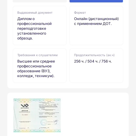
Выдаваемый документ
Формат
Диплом о
Онлайн (дистанционный)
профессиональной
с применением ДОТ.
переподготовке
установленного
образца.
Требования к слушателям
Продолжительность (ак.ч)
Высшее или среднее
256 ч. / 504 ч. / 756 ч.
профессиональное
образование (ВУЗ,
колледж, техникум).