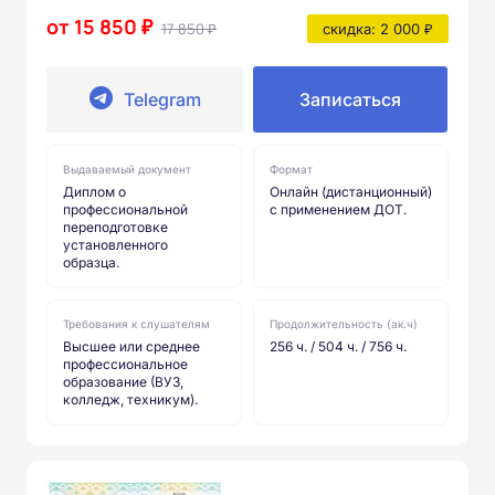
от 15 850 ₽
17 850 ₽
скидка: 2 000 ₽
Telegram
Записаться
Выдаваемый документ
Формат
Диплом о
Онлайн (дистанционный)
профессиональной
с применением ДОТ.
переподготовке
установленного
образца.
Требования к слушателям
Продолжительность (ак.ч)
Высшее или среднее
256 ч. / 504 ч. / 756 ч.
профессиональное
образование (ВУЗ,
колледж, техникум).