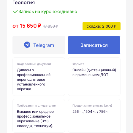
Геология
Запись на курс ежедневно
от 15 850 ₽
17 850 ₽
скидка: 2 000 ₽
Telegram
Записаться
Выдаваемый документ
Формат
Диплом о
Онлайн (дистанционный)
профессиональной
с применением ДОТ.
переподготовке
установленного
образца.
Требования к слушателям
Продолжительность (ак.ч)
Высшее или среднее
256 ч. / 504 ч. / 756 ч.
профессиональное
образование (ВУЗ,
колледж, техникум).