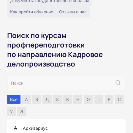
Документы государственного образца
Как пройти обучение
Отзывы о нас
Поиск по курсам
профпереподготовки
по направлению Кадровое
делопроизводство
Все
А
В
Д
З
К
Н
О
П
Р
С
У
Э
А
Архивариус