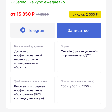
Запись на курс ежедневно
от 15 850 ₽
17 850 ₽
скидка: 2 000 ₽
Telegram
Записаться
Выдаваемый документ
Формат
Диплом о
Онлайн (дистанционный)
профессиональной
с применением ДОТ.
переподготовке
установленного
образца.
Требования к слушателям
Продолжительность (ак.ч)
Высшее или среднее
256 ч. / 504 ч. / 756 ч.
профессиональное
образование (ВУЗ,
колледж, техникум).