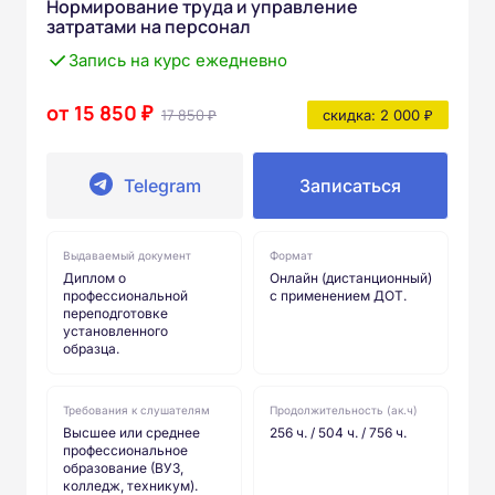
Нормирование труда и управление
затратами на персонал
Запись на курс ежедневно
от 15 850 ₽
17 850 ₽
скидка: 2 000 ₽
Telegram
Записаться
Выдаваемый документ
Формат
Диплом о
Онлайн (дистанционный)
профессиональной
с применением ДОТ.
переподготовке
установленного
образца.
Требования к слушателям
Продолжительность (ак.ч)
Высшее или среднее
256 ч. / 504 ч. / 756 ч.
профессиональное
образование (ВУЗ,
колледж, техникум).