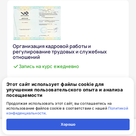
Организация кадровой работы и
регулирование трудовых и служебных
отношений
Запись на курс ежедневно
от 15 850 ₽
17 850 ₽
скидка: 2 000 ₽
Этот сайт использует файлы cookie для
улучшения пользовательского опыта и анализа
посещаемости
Telegram
Записаться
Продолжая использовать этот сайт, вы соглашаетесь на
использование файлов cookie в соответствии с нашей
Политикой
конфиденциальности
.
Выдаваемый документ
Формат
Хорошо
Диплом о
Онлайн (дистанционный)
профессиональной
с применением ДОТ.
Главная
Регион
Поиск
Контакты
Компания
переподготовке