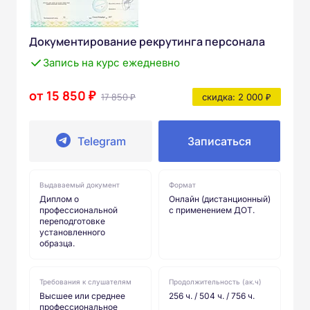
Документирование рекрутинга персонала
Запись на курс ежедневно
от 15 850 ₽
17 850 ₽
скидка: 2 000 ₽
Telegram
Записаться
Выдаваемый документ
Формат
Диплом о
Онлайн (дистанционный)
профессиональной
с применением ДОТ.
переподготовке
установленного
образца.
Требования к слушателям
Продолжительность (ак.ч)
Высшее или среднее
256 ч. / 504 ч. / 756 ч.
профессиональное