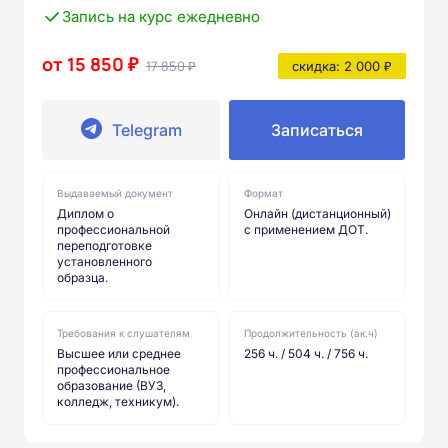
Запись на курс ежедневно
от 15 850 ₽
17 850 ₽
скидка: 2 000 ₽
Telegram
Записаться
Выдаваемый документ
Формат
Диплом о
Онлайн (дистанционный)
профессиональной
с применением ДОТ.
переподготовке
установленного
образца.
Требования к слушателям
Продолжительность (ак.ч)
Высшее или среднее
256 ч. / 504 ч. / 756 ч.
профессиональное
образование (ВУЗ,
колледж, техникум).