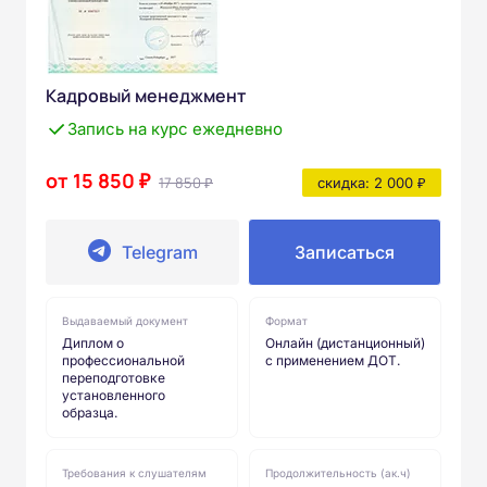
Кадровый менеджмент
Запись на курс ежедневно
от 15 850 ₽
17 850 ₽
скидка: 2 000 ₽
Telegram
Записаться
Выдаваемый документ
Формат
Диплом о
Онлайн (дистанционный)
профессиональной
с применением ДОТ.
переподготовке
установленного
образца.
Требования к слушателям
Продолжительность (ак.ч)