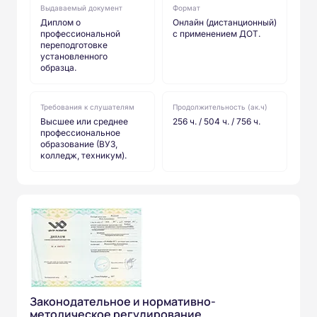
Выдаваемый документ
Формат
Диплом о
Онлайн (дистанционный)
профессиональной
с применением ДОТ.
переподготовке
установленного
образца.
Требования к слушателям
Продолжительность (ак.ч)
Высшее или среднее
256 ч. / 504 ч. / 756 ч.
профессиональное
образование (ВУЗ,
колледж, техникум).
Законодательное и нормативно-
методическое регулирование