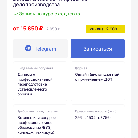
делопроизводства
Запись на курс ежедневно
от 15 850 ₽
17 850 ₽
скидка: 2 000 ₽
Telegram
Записаться
Выдаваемый документ
Формат
Диплом о
Онлайн (дистанционный)
профессиональной
с применением ДОТ.
переподготовке
установленного
образца.
Требования к слушателям
Продолжительность (ак.ч)
Высшее или среднее
256 ч. / 504 ч. / 756 ч.
профессиональное
образование (ВУЗ,
колледж, техникум).