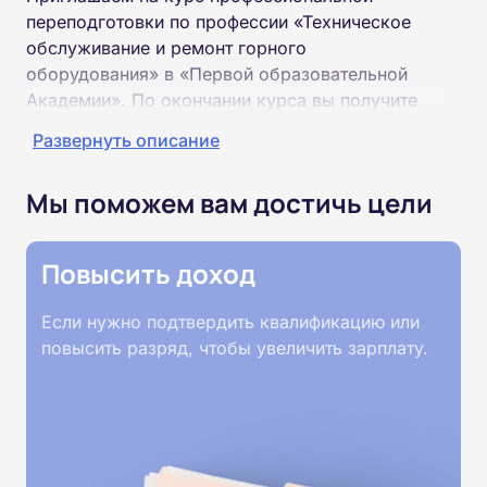
переподготовки по профессии «Техническое
обслуживание и ремонт горного
оборудования» в «Первой образовательной
Академии». По окончании курса вы получите
специальность «Техническое обслуживание и
Развернуть описание
ремонт горного оборудования»
соответствующего разряда.
Мы поможем вам достичь цели
Пройти обучение и получить диплом можно на
базе высшего или среднего профессионального
Повысить доход
образования (ВУЗ, колледж, техникум).
Если нужно подтвердить квалификацию или
Обучение проводится дистанционно на
повысить разряд, чтобы увеличить зарплату.
собственной интернет-платформе Академии.
Пройти курсы можно из любой точки России.
Документы об окончании курса и «корочки» о
полученной профессии высылаются в ваш