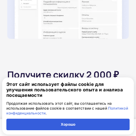
Получите скидку 2 000 ₽
при оплате сегодня!
Этот сайт использует файлы cookie для
улучшения пользовательского опыта и анализа
посещаемости
Одним платежом
Продолжая использовать этот сайт, вы соглашаетесь на
использование файлов cookie в соответствии с нашей
Политикой
конфиденциальности
.
от 15 850 ₽
17 850 ₽
скидка: 2 000 ₽
Хорошо
Главная
Регион
Поиск
Контакты
Компания