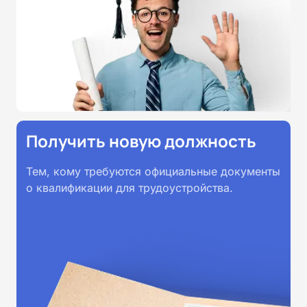
Удостоверения и дипломы о
прохождении обучения
принимаются работодателями по
всей России.
Получить новую должность
Тем, кому требуются официальные документы
о квалификации для трудоустройства.