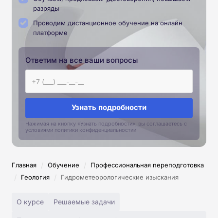
разряды
Проводим дистанционное обучение на онлайн
платформе
Ответим на все ваши вопросы
Узнать подробности
Нажимая на кнопку «Узнать подробности», вы соглашаетесь с
условиями политики конфиденциальностии
/
/
Главная
Обучение
Профессиональная переподготовка
/
/
Геология
Гидрометеорологические изыскания
О курсе
Решаемые задачи