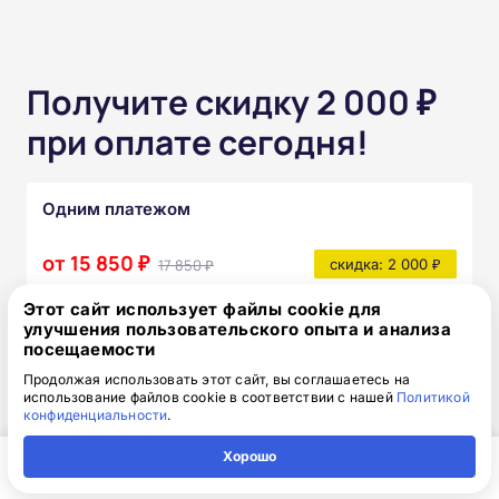
Получите скидку 2 000 ₽
при оплате сегодня!
Одним платежом
от 15 850 ₽
17 850 ₽
скидка: 2 000 ₽
Этот сайт использует файлы cookie для
улучшения пользовательского опыта и анализа
Частями без переплат
посещаемости
Продолжая использовать этот сайт, вы соглашаетесь на
от 1 320₽
/месяц
использование файлов cookie в соответствии с нашей
Политикой
конфиденциальности
.
Узнать подробнее
Хорошо
После прохождения курса вы получите:
Главная
Регион
Поиск
Контакты
Компания