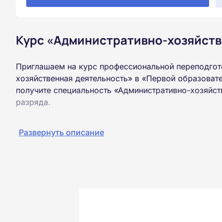
Курс «Административно-хозяйств
Приглашаем на курс профессиональной переподгот
хозяйственная деятельность» в «Первой образоват
получите специальность «Административно-хозяйст
разряда.
Пройти обучение и получить диплом можно на базе
Развернуть описание
образования (ВУЗ, колледж, техникум).
Обучение проводится дистанционно на собственной
можно из любой точки России.
Документы об окончании курса и «корочки» о пол
Почтой России. При необходимости скан-копия выс
окончания курса обучения.