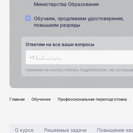
Министерства Образования
Обучаем, продлеваем удостоверения,
повышаем разряды
Ответим на все ваши вопросы
Нажимая на кнопку «Узнать подробности», вы соглаша
/
/
/
Главная
Обучение
Профессиональная переподготовка
О курсе
Решаемые задачи
Повышение ква