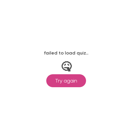
законодательству, подтверждены
одготовка ведется по всем
ом Минпросвещения России от
ральными государственными
ионального образования.
и обучения принимаются