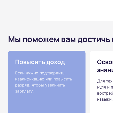
Мы поможем вам достичь
Повысить доход
Осво
знан
Если нужно подтвердить
квалификацию или повысить
Для тех
разряд, чтобы увеличить
нуля и 
зарплату.
востреб
навыки.