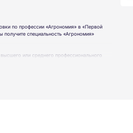
овки по профессии «Агрономия» в «Первой
ы получите специальность «Агрономия»
 высшего или среднего профессионального
 интернет-платформе Академии. Пройти курсы
ученной профессии высылаются в ваш адрес
ылается на электронную почту в день