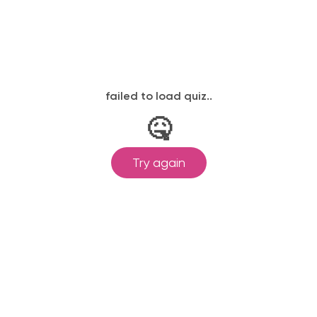
законодательству, подтверждены
одготовка ведется по всем
ом Минпросвещения России от
ральными государственными
ионального образования.
и обучения принимаются