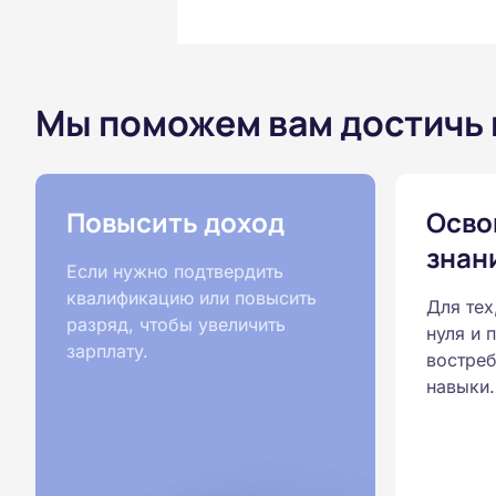
Мы поможем вам достичь
Повысить доход
Осво
знан
Если нужно подтвердить
квалификацию или повысить
Для тех
разряд, чтобы увеличить
нуля и 
зарплату.
востреб
навыки.