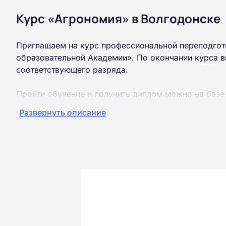
Курс «Агрономия» в Волгодонске
Приглашаем на курс профессиональной переподгот
образовательной Академии». По окончании курса в
соответствующего разряда.
Пройти обучение и получить диплом можно на базе
образования (ВУЗ, колледж, техникум).
Развернуть описание
Обучение проводится дистанционно на собственной
можно из любой точки России.
Документы об окончании курса и «корочки» о пол
Почтой России. При необходимости скан-копия выс
окончания курса обучения.