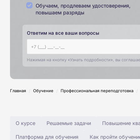
Обучаем, продлеваем удостоверения,
повышаем разряды
Ответим на все ваши вопросы
Нажимая на кнопку «Узнать подробности», вы соглаша
/
/
/
Главная
Обучение
Профессиональная переподготовка
О курсе
Решаемые задачи
Повышение ква
Платформа для обучения
Как пройти обучени