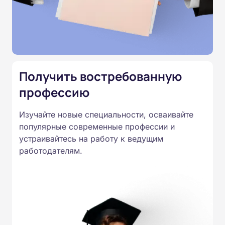
подтверждены лицензией
Министерства образования.
Подготовка ведется по всем
специальностям, утвержденным
Приказом Минпросвещения
Получить востребованную
России от 14.07.2023 N 534 в
профессию
соответствии с Федеральными
государственными
Изучайте новые специальности, осваивайте
образовательными стандартами
популярные современные профессии и
профессионального образования.
устраивайтесь на работу к ведущим
Удостоверения и дипломы о
работодателям.
прохождении обучения
принимаются работодателями по
всей России.