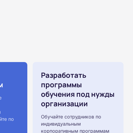
Разработать
м
программы
обучения под нужды
е
организации
й
Обучайте сотрудников по
йте по
индивидуальным
корпоративным программам