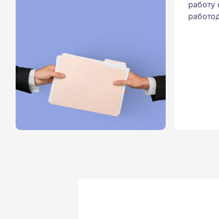
работу 
работод