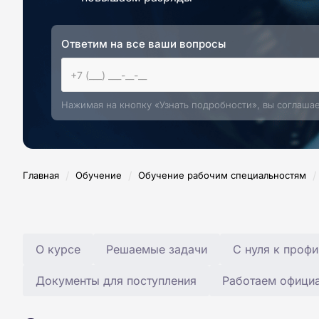
Ответим на все ваши вопросы
Нажимая на кнопку «Узнать подробности», вы соглаша
/
/
/
Главная
Обучение
Обучение рабочим специальностям
О курсе
Решаемые задачи
С нуля к профи
Документы для поступления
Работаем офици