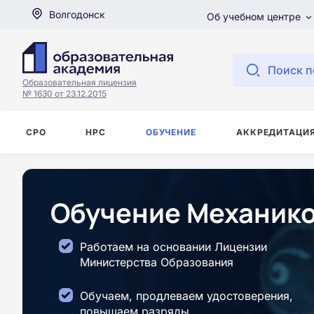
Волгодонск
Об учебном центре
Поиск п
Образовательная лицензия
№ 1630 от 23.12.2015
СРО
НРС
ОБУЧЕНИЕ
АККРЕДИТАЦИ
Обучение Механико
Работаем на основании Лицензии
Министерства Образования
Обучаем, продлеваем удостоверения,
повышаем разряды