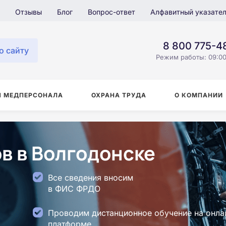
Отзывы
Блог
Вопрос-ответ
Алфавитный указате
8 800 775-4
о сайту
Режим работы: 09:00
Я МЕДПЕРСОНАЛА
ОХРАНА ТРУДА
О КОМПАНИИ
в в Волгодонске
Все сведения вносим
в ФИС ФРДО
Проводим дистанционное обучение на онла
платформе