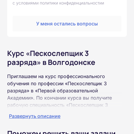
с условиями политики конфиденциальностии
У меня остались вопросы
Курс «Пескослепщик 3
разряда» в Волгодонске
Приглашаем на курс профессионального
обучения по профессии «Пескослепщик 3
разряда» в «Первой образовательной
Академии». По кончании курса вы получите
рабочую специальность «Пескослепщик 3
разряда» соответствующего разряда.
Развернуть описание
Пройти обучение и получить удостоверение
Поможем решить ваши задачи
можно на базе неполного и полного среднего