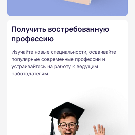
Подготовка ведется по всем
специальностям, утвержденным
Приказом Минпросвещения
Получить востребованную
России от 14.07.2023 N 534 в
профессию
соответствии с Федеральными
государственными
Изучайте новые специальности, осваивайте
образовательными стандартами
популярные современные профессии и
профессионального образования.
устраивайтесь на работу к ведущим
Удостоверения и дипломы о
работодателям.
прохождении обучения
принимаются работодателями по
всей России.