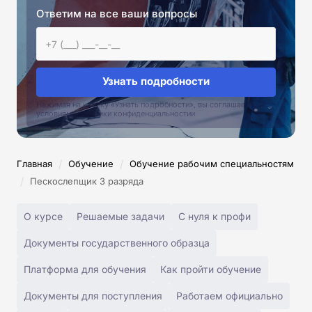
Ответим на все ваши вопросы
Узнать подробности
Нажимая на кнопку «Узнать подробности», вы соглашаетесь с
условиями политики конфиденциальностии
/
/
Главная
Обучение
Обучение рабочим специальностям
/
Пескослепщик 3 разряда
О курсе
Решаемые задачи
С нуля к профи
Документы государственного образца
Платформа для обучения
Как пройти обучение
Документы для поступления
Работаем официально