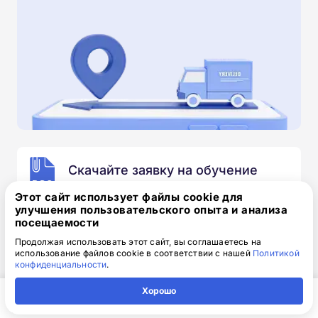
Скачайте заявку на обучение
.doc, 32.52 Кб
Этот сайт использует файлы cookie для
улучшения пользовательского опыта и анализа
Скачайте шаблон, заполните и отправьте по
посещаемости
электронной почте
info@1-academy.ru
.
Продолжая использовать этот сайт, вы соглашаетесь на
Обязательно укажите контактный номер телефон.
использование файлов cookie в соответствии с нашей
Политикой
Наш специалист свяжется с вами и утонит все
конфиденциальности
.
детали.
Хорошо
Главная
Регион
Поиск
Контакты
Компания