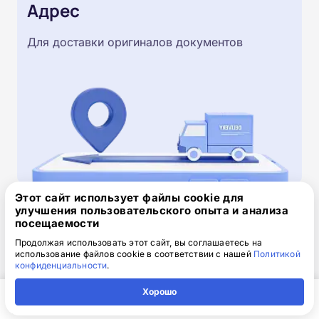
Адрес
Для доставки оригиналов документов
Этот сайт использует файлы cookie для
улучшения пользовательского опыта и анализа
Скачайте заявку на обучение
посещаемости
.doc, 32.52 Кб
Продолжая использовать этот сайт, вы соглашаетесь на
использование файлов cookie в соответствии с нашей
Политикой
конфиденциальности
.
Скачайте шаблон, заполните и отправьте по
электронной почте
info@1-academy.ru
.
Хорошо
Обязательно укажите контактный номер телефон.
Главная
Регион
Поиск
Контакты
Компания
Наш специалист свяжется с вами и утонит все