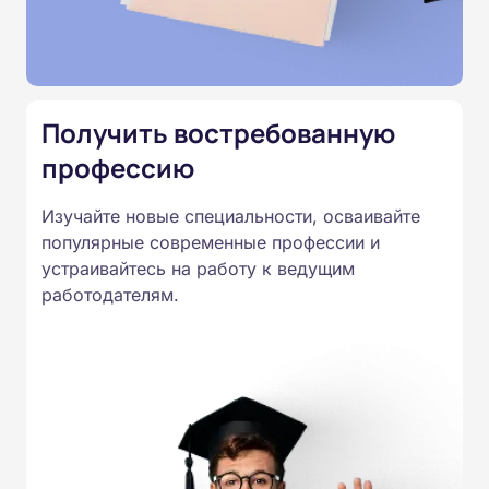
Министерства образования.
Подготовка ведется по всем
специальностям, утвержденным
Приказом Минпросвещения
Получить востребованную
России от 14.07.2023 N 534 в
профессию
соответствии с Федеральными
государственными
Изучайте новые специальности, осваивайте
образовательными стандартами
популярные современные профессии и
профессионального образования.
устраивайтесь на работу к ведущим
Удостоверения и дипломы о
работодателям.
прохождении обучения
принимаются работодателями по
всей России.