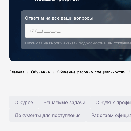
Ответим на все ваши вопросы
Нажимая на кнопку «Узнать подробности», вы соглаша
/
/
/
Главная
Обучение
Обучение рабочим специальностям
О курсе
Решаемые задачи
С нуля к профи
Документы для поступления
Работаем офици