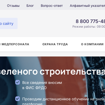
Отзывы
Блог
Вопрос-ответ
Алфавитный указате
8 800 775-4
о сайту
Режим работы: 09:00
Я МЕДПЕРСОНАЛА
ОХРАНА ТРУДА
О КОМПАНИИ
зеленого строительства
Все сведения вносим
в ФИС ФРДО
Проводим дистанционное обучение на онла
платформе