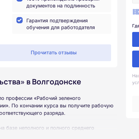
документов на подлинность
Гарантия подтверждения
Гд
обучения для работодателя
Прочитать отзывы
На
ьства» в Волгодонске
ус
по профессии «Рабочий зеленого
ии». По кончании курса вы получите рабочую
соответствующего разряда.
на базе неполного и полного среднего