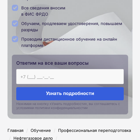
Все сведения вносим
в ФИС ФРДО
Обучаем, продлеваем удостоверения, повышаем
разряды
Проводим дистанционное обучение на онлайн
платформе
Ответим на все ваши вопросы
Узнать подробности
Нажимая на кнопку «Узнать подробности», вы соглашаетесь с
условиями политики конфиденциальностии
/
/
Главная
Обучение
Профессиональная переподготовка
/
/
Нефтегазовое дело