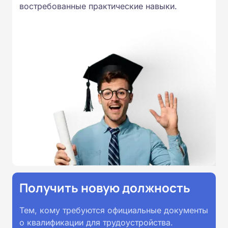
Подготовка ведется по всем
востребованные практические навыки.
специальностям, утвержденным
Приказом Минпросвещения
России от 14.07.2023 N 534 в
соответствии с Федеральными
государственными
образовательными стандартами
профессионального образования.
Удостоверения и дипломы о
прохождении обучения
принимаются работодателями по
всей России.
Получить новую должность
Тем, кому требуются официальные документы
о квалификации для трудоустройства.