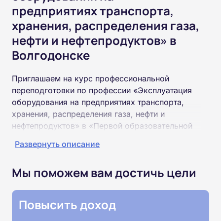
предприятиях транспорта,
хранения, распределения газа,
нефти и нефтепродуктов» в
Волгодонске
Приглашаем на курс профессиональной
переподготовки по профессии «Эксплуатация
оборудования на предприятиях транспорта,
хранения, распределения газа, нефти и
нефтепродуктов» в «Первой образовательной
Академии». По окончании курса вы получите
Развернуть описание
специальность «Эксплуатация оборудования на
предприятиях транспорта, хранения,
Мы поможем вам достичь цели
распределения газа, нефти и нефтепродуктов»
соответствующего разряда.
Повысить доход
Пройти обучение и получить диплом можно на
базе высшего или среднего профессионального