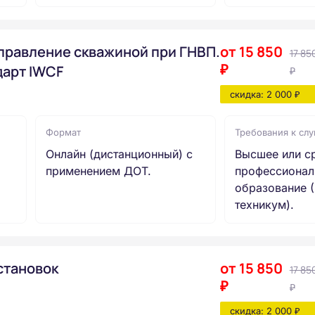
правление скважиной при ГНВП.
от 15 850
17 85
₽
арт IWCF
₽
скидка: 2 000 ₽
Формат
Требования к сл
Онлайн (дистанционный) с
Высшее или с
применением ДОТ.
профессионал
образование (
техникум).
становок
от 15 850
17 85
₽
₽
скидка: 2 000 ₽