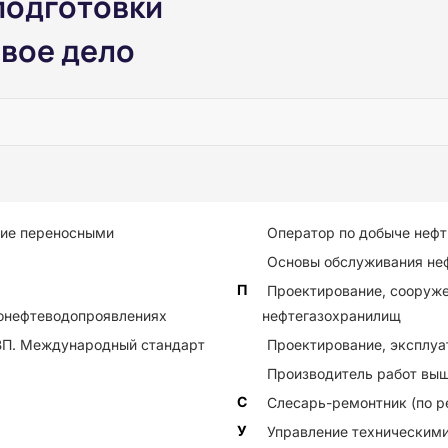
подготовки
вое дело
ние переносными
Оператор по добыче нефти
Основы обслуживания неф
П
Проектирование, сооруже
зонефтеводопроявлениях
нефтегазохранилищ
ВП. Международный стандарт
Проектирование, эксплуа
Производитель работ вы
С
Слесарь-ремонтник (по р
У
Управление техническим