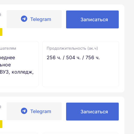
0
Telegram
Записаться
ушателям
Продолжительность (ак.ч)
реднее
256 ч. / 504 ч. / 756 ч.
ьное
ВУЗ, колледж,
0
Telegram
Записаться