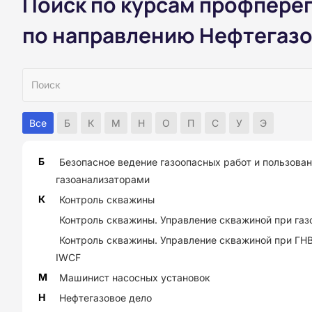
Поиск по курсам профпере
по направлению Нефтегазо
Все
Б
К
М
Н
О
П
С
У
Э
Б
Безопасное ведение газоопасных работ и пользова
газоанализаторами
К
Контроль скважины
Контроль скважины. Управление скважиной при га
Контроль скважины. Управление скважиной при ГН
IWCF
М
Машинист насосных установок
Н
Нефтегазовое дело