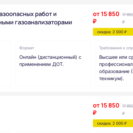
азоопасных работ и
от 15 850
17 85
₽
ными газоанализаторами
₽
скидка: 2 000 ₽
Формат
Требования к сл
Онлайн (дистанционный) с
Высшее или с
применением ДОТ.
профессионал
образование (
техникум).
от 15 850
17 85
₽
₽
скидка: 2 000 ₽