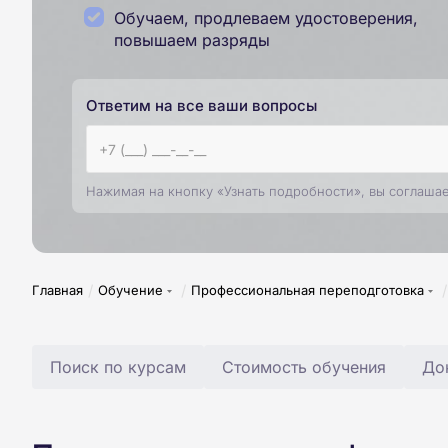
Обучаем, продлеваем удостоверения,
повышаем разряды
Ответим на все ваши вопросы
Нажимая на кнопку «Узнать подробности», вы соглаша
/
/
/
Главная
Обучение
Профессиональная переподготовка
Поиск по курсам
Стоимость обучения
До