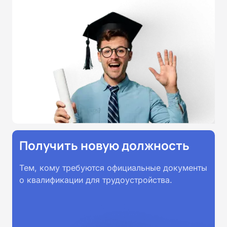
соответствии с Федеральными
государственными
образовательными стандартами
профессионального образования.
Удостоверения и дипломы о
прохождении обучения
принимаются работодателями по
всей России.
Получить новую должность
Тем, кому требуются официальные документы
о квалификации для трудоустройства.