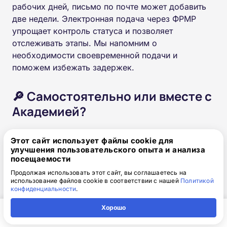
рабочих дней, письмо по почте может добавить
две недели. Электронная подача через ФРМР
упрощает контроль статуса и позволяет
отслеживать этапы. Мы напомним о
необходимости своевременной подачи и
поможем избежать задержек.
🔎 Самостоятельно или вместе с
Академией?
Критерий
Понимание приказов
Этот сайт использует файлы cookie для
улучшения пользовательского опыта и анализа
посещаемости
Продолжая использовать этот сайт, вы соглашаетесь на
Самостоятельно
Нужно самостоятельно
использование файлов cookie в соответствии с нашей
Политикой
изучать все нормы
конфиденциальности
.
Хорошо
С сопровождением
Главная
Регион
Поиск
Контакты
Компания
Мы разъясним правила