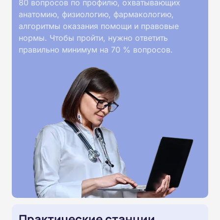
80 вопросов по профилю, охватывающих
анатомию, физиологию, фармакологию,
алгоритмы оказания помощи и правовые
нормы. Чтобы пройти, нужно ответить
правильно минимум на 70 % вопросов.
Практические станции