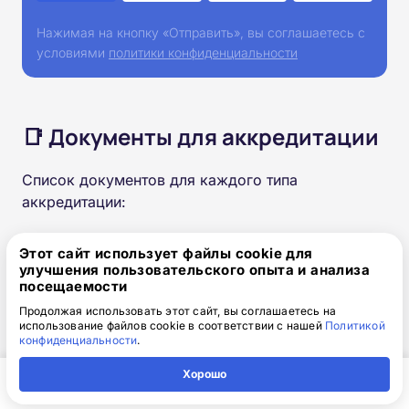
Нажимая на кнопку «Отправить», вы соглашаетесь с
условиями
политики конфиденциальности
📑 Документы для аккредитации
Список документов для каждого типа
аккредитации:
Вид аккредитации
Этот сайт использует файлы cookie для
Первичная
улучшения пользовательского опыта и анализа
посещаемости
Продолжая использовать этот сайт, вы соглашаетесь на
Что нужно предоставить
Заявление; паспорт; СН
использование файлов cookie в соответствии с нашей
Политикой
ИЛС; диплом СПО (нап
конфиденциальности
.
ример, «Акушерское д
Хорошо
ело»); выписку из прот
Главная
Регион
Поиск
Контакты
Компания
окола государственной