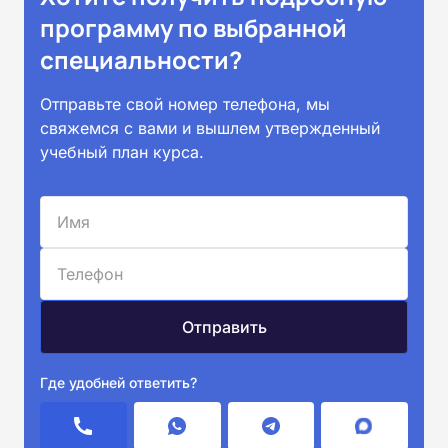
программу по выбранной
специальности?
Отправьте свой номер телефона, мы
свяжемся с вами и вышлем утвержденный
учебный план курса.
Где удобней ответить?