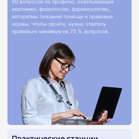
80 вопросов по профилю, охватывающих
анатомию, физиологию, фармакологию,
алгоритмы оказания помощи и правовые
нормы. Чтобы пройти, нужно ответить
правильно минимум на 70 % вопросов.
Практические станции