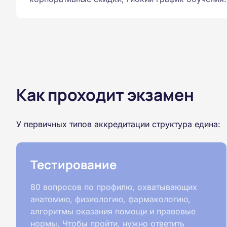
Как проходит экзамен
У первичных типов аккредитации структура едина:
Тестирование
80 вопросов по профилю, охватывающих
анатомию, физиологию, фармакологию,
алгоритмы оказания помощи и правовые
нормы. Чтобы пройти, нужно ответить