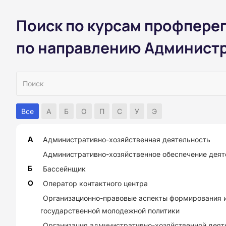
Поиск по курсам профпере
по направлению Администр
Все
А
Б
О
П
С
У
Э
А
Административно-хозяйственная деятельность
Административно-хозяйственное обеспечение деят
Б
Бассейнщик
О
Оператор контактного центра
Организационно-правовые аспекты формирования 
государственной молодежной политики
Организация административно-хозяйственной деят