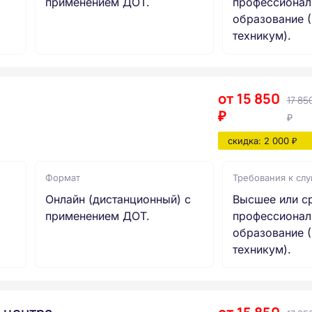
применением ДОТ.
профессионал
образование (
техникум).
от 15 850
17 85
₽
₽
скидка: 2 000 ₽
Формат
Требования к сл
Онлайн (дистанционный) с
Высшее или с
применением ДОТ.
профессионал
образование (
техникум).