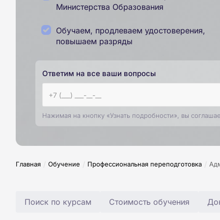
Министерства Образования
Обучаем, продлеваем удостоверения,
повышаем разряды
Ответим на все ваши вопросы
Нажимая на кнопку «Узнать подробности», вы соглаша
/
/
/
Главная
Обучение
Профессиональная переподготовка
Адм
Поиск по курсам
Стоимость обучения
До