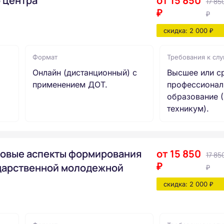
 центра
от 15 850
17 85
₽
₽
скидка: 2 000 ₽
Формат
Требования к сл
Онлайн (дистанционный) с
Высшее или с
применением ДОТ.
профессионал
образование (
техникум).
овые аспекты формирования
от 15 850
17 85
₽
дарственной молодежной
₽
скидка: 2 000 ₽