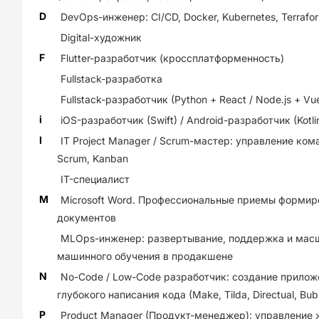
D
DevOps-инженер: CI/CD, Docker, Kubernetes, Terrafor
Digital-художник
F
Flutter-разработчик (кроссплатформенность)
Fullstack-разработка
Fullstack-разработчик (Python + React / Node.js + Vu
i
iOS-разработчик (Swift) / Android-разработчик (Kotli
I
IT Project Manager / Scrum-мастер: управление ком
Scrum, Kanban
IT-специалист
M
Microsoft Word. Профессиональные приемы формир
документов
MLOps-инженер: развертывание, поддержка и мас
машинного обучения в продакшене
N
No-Code / Low-Code разработчик: создание прилож
глубокого написания кода (Make, Tilda, Directual, Bub
P
Product Manager (Продукт-менеджер): управление 