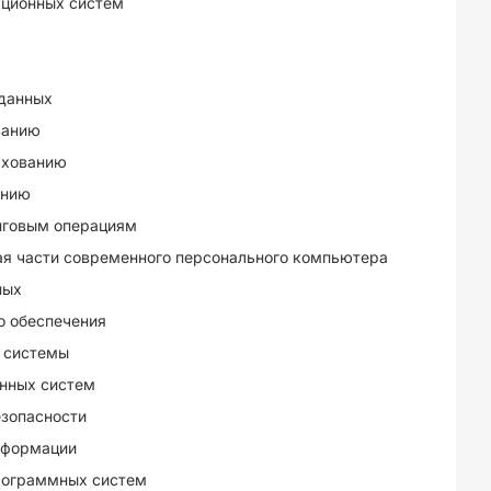
ационных систем
 данных
ванию
ахованию
анию
нговым операциям
я части современного персонального компьютера
ных
о обеспечения
 системы
нных систем
зопасности
нформации
рограммных систем