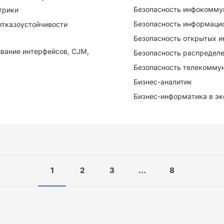
Безопасность инфокомму
трики
Безопасность информаци
е отказоустойчивости
Безопасность открытых 
ование интерфейсов, CJM,
Безопасность распредел
Безопасность телекомму
Бизнес-аналитик
Бизнес-информатика в э
1
2
3
...
8