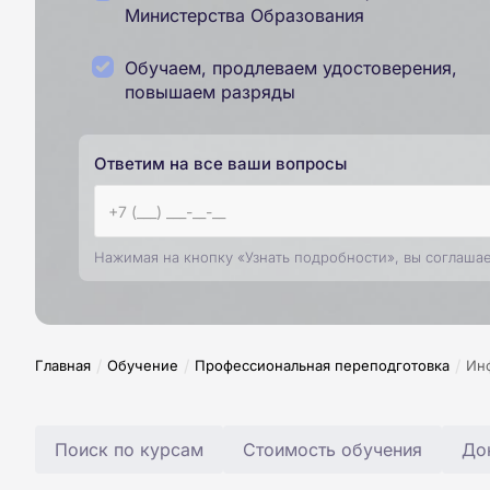
Министерства Образования
Обучаем, продлеваем удостоверения,
повышаем разряды
Ответим на все ваши вопросы
Нажимая на кнопку «Узнать подробности», вы соглаша
/
/
/
Главная
Обучение
Профессиональная переподготовка
Ин
Поиск по курсам
Стоимость обучения
До