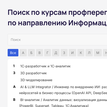
Поиск по курсам профпере
по направлению Информаци
Все
А
Б
В
Г
Д
З
И
К
Л
М
1
1С-разработчик и 1С-аналитик
3
3D разработчик
3D-моделирование
A
AI & LLM Integrator / Инженер по внедрению ИИ: ра
нейросетей в бизнес-процессы (OpenAI API, DeepSe
B
BI-аналитик / Аналитик данных: визуализация данн
(PowerBI, Superset, Tableau, 1С:Аналитика)