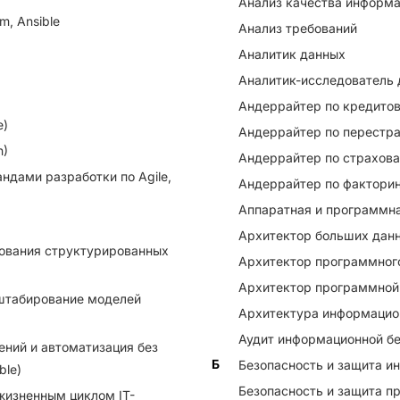
Анализ качества информ
m, Ansible
Анализ требований
Аналитик данных
Аналитик-исследователь
Андеррайтер по кредито
e)
Андеррайтер по перестр
n)
Андеррайтер по страхов
андами разработки по Agile,
Андеррайтер по фактори
Аппаратная и программна
Архитектор больших дан
ования структурированных
Архитектор программног
Архитектор программной
штабирование моделей
Архитектура информацио
Аудит информационной бе
ений и автоматизация без
Б
Безопасность и защита и
ble)
Безопасность и защита п
жизненным циклом IT-