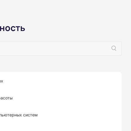
ность
ых
расоты
мпьютерных систем