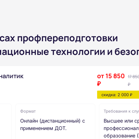
рсах профпереподготовки
ационные технологии и безоп
аналитик
от 15 850
17 85
₽
₽
скидка: 2 000 ₽
Формат
Требования к сл
Онлайн (дистанционный) с
Высшее или с
применением ДОТ.
профессионал
образование (