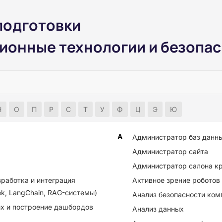
подготовки
онные технологии и безопас
Н
О
П
Р
С
Т
У
Ф
Ц
Э
Ю
А
Администратор баз данн
Администратор сайта
Администратор салона к
зработка и интеграция
Активное зрение роботов
ek, LangChain, RAG-системы)
Анализ безопасности ко
ых и построение дашбордов
Анализ данных