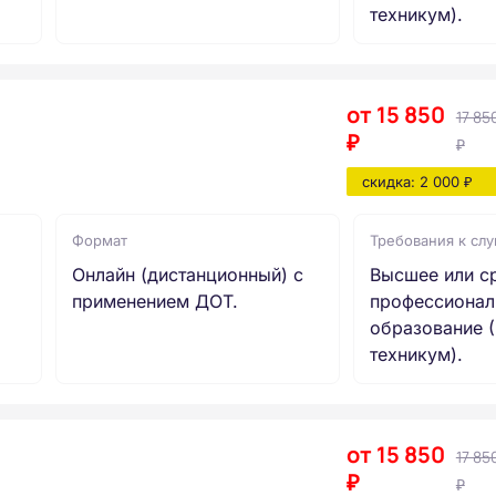
техникум).
от 15 850
17 85
₽
₽
скидка: 2 000 ₽
Формат
Требования к сл
Онлайн (дистанционный) с
Высшее или с
применением ДОТ.
профессионал
образование (
техникум).
от 15 850
17 85
₽
₽