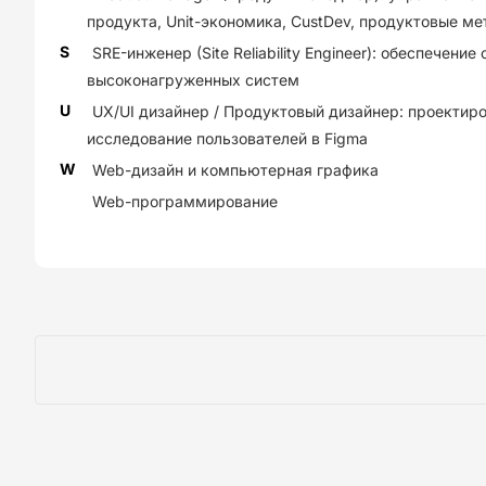
продукта, Unit-экономика, CustDev, продуктовые ме
S
SRE-инженер (Site Reliability Engineer): обеспечени
высоконагруженных систем
U
UX/UI дизайнер / Продуктовый дизайнер: проектир
исследование пользователей в Figma
W
Web-дизайн и компьютерная графика
Web-программирование