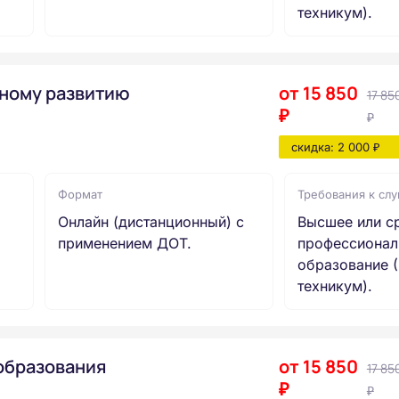
техникум).
ному развитию
от 15 850
17 85
₽
₽
скидка: 2 000 ₽
Формат
Требования к сл
Онлайн (дистанционный) с
Высшее или с
применением ДОТ.
профессионал
образование (
техникум).
образования
от 15 850
17 85
₽
₽