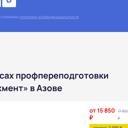
 условиями
политики конфиденциальности
рсах профпереподготовки
мент» в Азове
от 15 850
17 85
₽
₽
скидка: 2 000 ₽