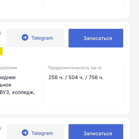
0
Telegram
Записаться
ушателям
Продолжительность (ак.ч)
реднее
256 ч. / 504 ч. / 756 ч.
ьное
ВУЗ, колледж,
0
Telegram
Записаться