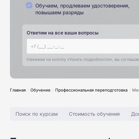
Обучаем, продлеваем удостоверения,
повышаем разряды
Ответим на все ваши вопросы
Нажимая на кнопку «Узнать подробности», вы соглаша
/
/
/
Главная
Обучение
Профессиональная переподготовка
Ме
Поиск по курсам
Стоимость обучения
До