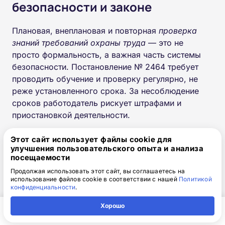
безопасности и законе
Плановая, внеплановая и повторная
проверка
знаний требований охраны труда
— это не
просто формальность, а важная часть системы
безопасности. Постановление № 2464 требует
проводить обучение и проверку регулярно, не
реже установленного срока. За несоблюдение
сроков работодатель рискует штрафами и
приостановкой деятельности.
Первая Образовательная Академия готова взять
Этот сайт использует файлы cookie для
улучшения пользовательского опыта и анализа
на себя все заботы: обучение, проверку,
посещаемости
оформление документов и сопровождение. Мы
Продолжая использовать этот сайт, вы соглашаетесь на
помогаем создавать безопасные рабочие места и
использование файлов cookie в соответствии с нашей
Политикой
строить культуру охраны труда.
конфиденциальности
.
Хорошо
📞
Запишитесь на проверку знаний уже сегодня!
Главная
Регион
Поиск
Контакты
Компания
Мы сформируем график обучения по охране