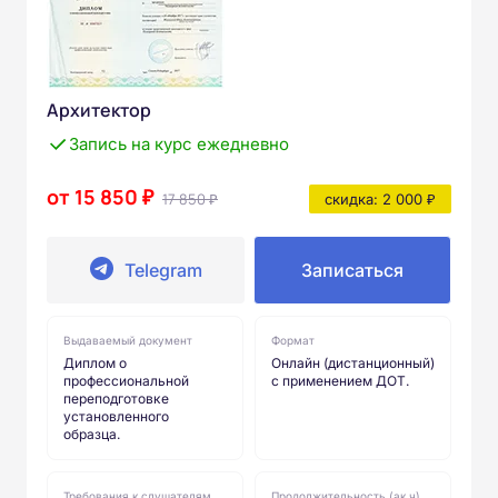
Архитектор
Запись на курс ежедневно
от 15 850 ₽
17 850 ₽
скидка: 2 000 ₽
Telegram
Записаться
Выдаваемый документ
Формат
Диплом о
Онлайн (дистанционный)
профессиональной
с применением ДОТ.
переподготовке
установленного
образца.
Требования к слушателям
Продолжительность (ак.ч)