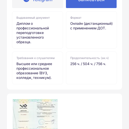
Выдаваемый документ
Формат
Диплом о
Онлайн (дистанционный)
профессиональной
с применением ДОТ.
переподготовке
установленного
образца.
Требования к слушателям
Продолжительность (ак.ч)
Высшее или среднее
256 ч. / 504 ч. / 756 ч.
профессиональное
образование (ВУЗ,
колледж, техникум).