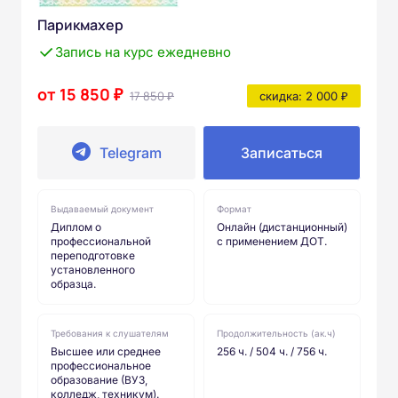
Парикмахер
Запись на курс ежедневно
от 15 850 ₽
17 850 ₽
скидка: 2 000 ₽
Telegram
Записаться
Выдаваемый документ
Формат
Диплом о
Онлайн (дистанционный)
профессиональной
с применением ДОТ.
переподготовке
установленного
образца.
Требования к слушателям
Продолжительность (ак.ч)
Высшее или среднее
256 ч. / 504 ч. / 756 ч.
профессиональное
образование (ВУЗ,
колледж, техникум).