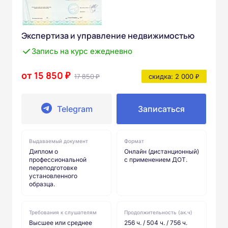
Экспертиза и управление недвижимостью
Запись на курс ежедневно
от 15 850 ₽
17 850 ₽
скидка: 2 000 ₽
Telegram
Записаться
Выдаваемый документ
Формат
Диплом о
Онлайн (дистанционный)
профессиональной
с применением ДОТ.
переподготовке
установленного
образца.
Требования к слушателям
Продолжительность (ак.ч)
Высшее или среднее
256 ч. / 504 ч. / 756 ч.