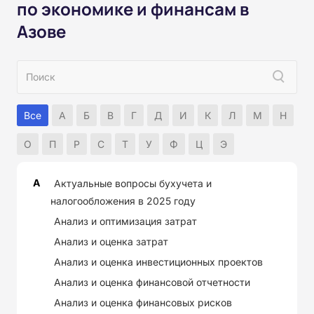
по экономике и финансам в
Азове
Все
А
Б
В
Г
Д
И
К
Л
М
Н
О
П
Р
С
Т
У
Ф
Ц
Э
А
Актуальные вопросы бухучета и
налогообложения в 2025 году
Анализ и оптимизация затрат
Анализ и оценка затрат
Анализ и оценка инвестиционных проектов
Анализ и оценка финансовой отчетности
Анализ и оценка финансовых рисков