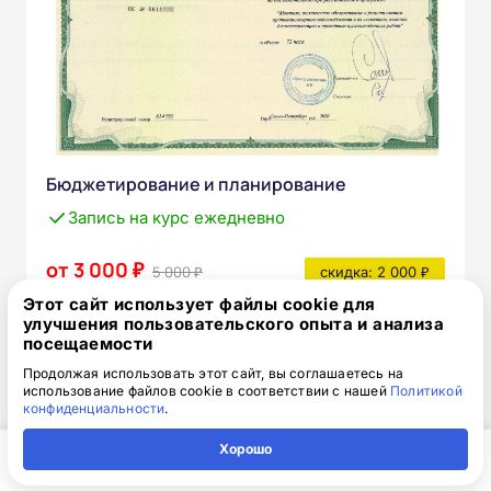
Бюджетирование и планирование
Запись на курс ежедневно
от 3 000 ₽
5 000 ₽
скидка: 2 000 ₽
Этот сайт использует файлы cookie для
улучшения пользовательского опыта и анализа
Telegram
Записаться
посещаемости
Продолжая использовать этот сайт, вы соглашаетесь на
использование файлов cookie в соответствии с нашей
Политикой
конфиденциальности
.
Выдаваемый документ
Удостоверение о повышении квалификации
Хорошо
Главная
Регион
Поиск
Контакты
Компания