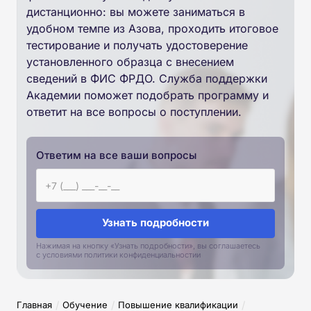
дистанционно: вы можете заниматься в
удобном темпе из Азова, проходить итоговое
тестирование и получать удостоверение
установленного образца с внесением
сведений в ФИС ФРДО. Служба поддержки
Академии поможет подобрать программу и
ответит на все вопросы о поступлении.
Ответим на все ваши вопросы
Узнать подробности
Нажимая на кнопку «Узнать подробности», вы соглашаетесь
с условиями политики конфиденциальностии
/
/
/
Главная
Обучение
Повышение квалификации